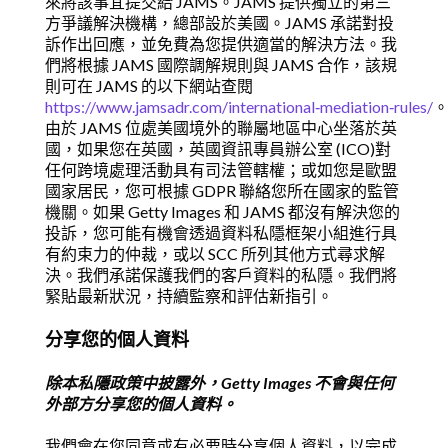
來將該事宜提交給 JAMS。JAMS 提供獨立的第三
方爭議解決機構，總部設於美國。JAMS 承諾對投
訴作出回應，並免費為您提供適當的解決方法。我
們將根據 JAMS 國際調解規則與 JAMS 合作，該規
則可在 JAMS 的以下網站查閱
https://www.jamsadr.com/international‑mediation‑rules/
由於 JAMS 位處美國境外的聯屬地區中心坐落於英
國，如果您在英國，英國資訊專員辦公室 (ICO)對
任何跨境處理活動具有司法管轄權；或如您是歐盟
國家居民，您可根據 GDPR 聯絡您所在國家的監管
機關。如果 Getty Images 和 JAMS 都沒有解決您的
投訴，您可能有機會透過資料私隱框架小組進行具
有約束力的仲裁，或以 SCC 所列其他方式尋求解
決。我們承諾保護我們的客戶資料的私隱。我們將
緊貼最新狀況，持續監察和評估新指引。
分享您的個人資料
除本私隱政策中披露外，Getty Images 不會與任何
外部方分享您的個人資料。
我們會在您同意或有必要時分享個人資料，以完成