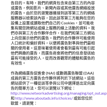
告目的。有時，我們的網頁包含來自第三方的內容
或廣告，例如影片、新聞內容或其他廣告網絡投放
的廣告。由於您的瀏覽器連接到該等第三方的網絡
服務器以檢索該內容，因此該等第三方能夠在您的
設備上設置或讀取他們自己的 Cookies，並可能收
集有關您跨網站或線上服務的線上活動的資料。我
們亦與第三方合作夥伴合作，在我們和第三方網站
上向您展示他們的廣告。我們的合作夥伴可能使用
人口統計和偏好資料，以便將廣告對準與他們最相
關的使用者。這意味著使用者會看到最有可能引起
他們興趣的廣告，而廣告商會將他們的信息發送給
最有可能接受的人，從而改善觀眾的體驗和廣告的
有效性。
作為網絡廣告促進會 (NAI) 或數碼廣告聯盟 (DAA)
成員的第三方廣告合作夥伴將列於下述網站。這些
網站提供了一種從該等參與公司中選擇退出定向廣
告的簡單方法，您可以瀏覽以下網址：
http://www.networkadvertising.org/managing/opt_out.asp
和
http://www.aboutads.info/choices/
或如您位於
歐盟，請瀏覽：