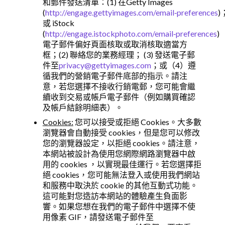
和郵件發送清單：(1) 在Getty Images
(
http://engage.gettyimages.com/email‑preferences
)
或 iStock
(
http://engage.istockphoto.com/email‑preferences
)
電子郵件偏好頁面核取或取消核取適當方
框；(2) 聯絡您的業務經理； (3) 發送電子郵
件至
privacy@gettyimages.com
；或（4）遵
循我們的營銷電子郵件底部的指示。請注
意，若您選擇不接收行銷電郵，您可能會繼
續收到交易或帳戶電子郵件（例如購買確認
及帳戶結餘明細表）。
Cookies:
您可以接受或拒絕 Cookies。大多數
瀏覽器會自動接受 cookies，但是您可以修改
您的瀏覽器設定，以拒絕 cookies。請注意，
本網站被設計為使用您網際網路瀏覽器中啟
用的 cookies ，以實現最佳運行。若您選擇拒
絕 cookies，您可能無法登入或使用我們網站
和服務中取決於 cookie 的其他互動式功能。
這可能對您造訪本網站的體驗產生負面影
響。如果您想在我們的電子郵件中選擇不使
用像素 GIF，請發送電子郵件至