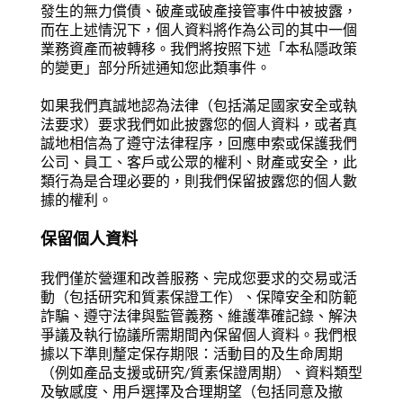
發生的無力償債、破產或破產接管事件中被披露，
而在上述情況下，個人資料將作為公司的其中一個
業務資產而被轉移。我們將按照下述「本私隱政策
的變更」部分所述通知您此類事件。
如果我們真誠地認為法律（包括滿足國家安全或執
法要求）要求我們如此披露您的個人資料，或者真
誠地相信為了遵守法律程序，回應申索或保護我們
公司、員工、客戶或公眾的權利、財產或安全，此
類行為是合理必要的，則我們保留披露您的個人數
據的權利。
保留個人資料
我們僅於營運和改善服務、完成您要求的交易或活
動（包括研究和質素保證工作）、保障安全和防範
詐騙、遵守法律與監管義務、維護準確記錄、解決
爭議及執行協議所需期間內保留個人資料。我們根
據以下準則釐定保存期限：活動目的及生命周期
（例如產品支援或研究/質素保證周期）、資料類型
及敏感度、用戶選擇及合理期望（包括同意及撤