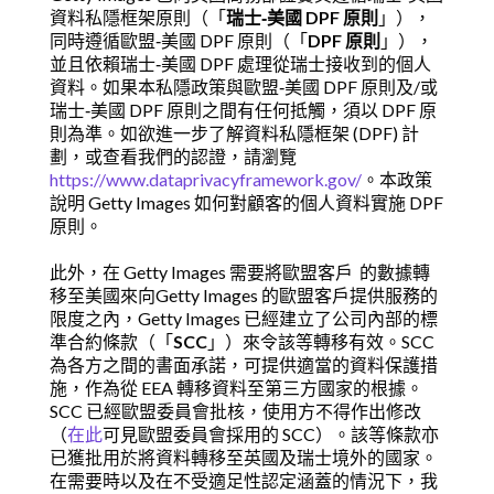
資料私隱框架原則（「
瑞士‑美國 DPF 原則
」），
同時遵循歐盟‑美國 DPF 原則（「
DPF 原則
」），
並且依賴瑞士‑美國 DPF 處理從瑞士接收到的個人
資料。如果本私隱政策與歐盟‑美國 DPF 原則及/或
瑞士‑美國 DPF 原則之間有任何抵觸，須以 DPF 原
則為準。如欲進一步了解資料私隱框架 (DPF) 計
劃，或查看我們的認證，請瀏覽
https://www.dataprivacyframework.gov/
。本政策
說明 Getty Images 如何對顧客的個人資料實施 DPF
原則。
此外，在 Getty Images 需要將歐盟客戶 的數據轉
移至美國來向Getty Images 的歐盟客戶提供服務的
限度之內，Getty Images 已經建立了公司內部的標
準合約條款（「
SCC
」）來令該等轉移有效。SCC
為各方之間的書面承諾，可提供適當的資料保護措
施，作為從 EEA 轉移資料至第三方國家的根據。
SCC 已經歐盟委員會批核，使用方不得作出修改
（
在此
可見歐盟委員會採用的 SCC）。該等條款亦
已獲批用於將資料轉移至英國及瑞士境外的國家。
在需要時以及在不受適足性認定涵蓋的情況下，我