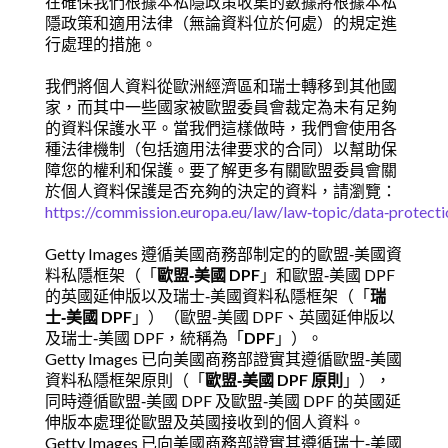
在確保我們根據本私隱政策收集的數據將根據本私
隱政策和適用法律（無論資料位於何處）的規定進
行處理的措施。
我們將個人資料從歐洲經濟區和瑞士轉移到其他國
家，而其中一些國家被歐盟委員會裁定為未有足夠
的資料保護水平。當我們這樣做時，我們會使用各
種法律機制（包括適用法律要求的合同）以幫助保
障您的權利和保護。要了解更多有關歐盟委員會關
於個人資料保護是否充夠的決定的資料，請瀏覽：
https://commission.europa.eu/law/law‑topic/data‑protecti
Getty Images 遵循美國商務部制定的的歐盟‑美國資
料私隱框架（「
歐盟‑美國 DPF
」和歐盟‑美國 DPF
的英國延伸版以及瑞士‑美國資料私隱框架（「
瑞
士‑美國 DPF
」）（歐盟‑美國 DPF、英國延伸版以
及瑞士‑美國 DPF，統稱為「
DPF
」）。
Getty Images 已向美國商務部證實其遵循歐盟‑美國
資料私隱框架原則（「
歐盟‑美國 DPF 原則
」），
同時遵循歐盟‑美國 DPF 及歐盟‑美國 DPF 的英國延
伸版本處理從歐盟及英國接收到的個人資料。
Getty Images 已向美國商務部證實其遵循瑞士‑美國