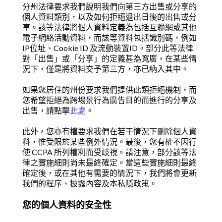
分州法律要求我們說明我們向第三方出售或分享的
個人資料類別，以及如何拒絕退出日後的出售或分
享。該等法律將個人資料定義為包括互聯網或其他
電子網絡活動資料，而該等資料包括識別碼，例如
IP位址、Cookie ID 及流動裝置ID。部分此等法律
對「出售」或「分享」的定義甚為寬廣，在某些情
況下，僅是將資料交予第三方，亦已納入其中。
如果您居住的州份要求我們提供此類拒絕機制，而
您希望拒絕為跨場景行為廣告目的而進行的分享及
出售，請點擊
此處
。
此外，您亦有權要求我們在若干情況下刪除個人資
料，惟受限於某些例外情況。最後，您有權不因行
使 CCPA 所列權利而受歧視。請注意，部分該等法
律之實施細則尚未最終確定。當這些實施細則最終
確定後，或在其他有需要的情況下，我們將會更新
我們的程序、披露內容及本私隱政策。
您的個人資料的安全性