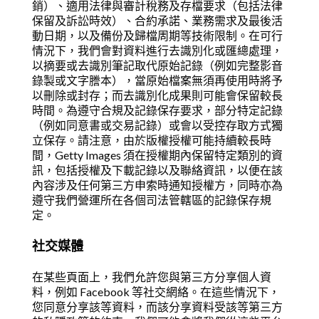
銷）、適用法律與審計稅務及存檔要求（包括法律
保留及訴訟時效）、合約承諾、業務需求及最後活
動日期，以及備份及歸檔周期等技術限制。在可行
情況下，我們會對資料進行去識別化或匯總處理，
以摘要或去識別筆記取代原始記錄（例如完整影音
錄製或文字謄本），當原始檔案無須再使用時將予
以刪除或封存；而去識別化成果則可能會保留較長
時間。為遵守合規及記錄保存要求，部分特定記錄
（例如同意書或交易記錄）或會以受控存取方式獨
立保存。請注意，由於版權授權可能持續較長時
間，Getty Images 須在授權期內保留特定類別的資
訊，包括授權及下載記錄以及聯絡資訊，以便在該
內容涉及任何第三方申索時通知授權方，同時亦為
遵守我們營運所在各個司法管轄區的記錄保存規
定。
社交媒體
在某些頁面上，我們允許您與第三方分享個人資
料，例如 Facebook 等社交網絡。在這些情況下，
您同意分享該等資料，而該分享資料受該等第三方