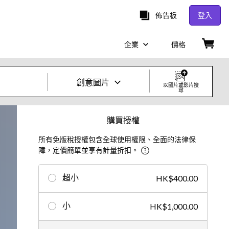
佈告板
登入
企業
價格
創意圖片
以圖片或影片搜
尋
創意照片及影片
購買授權
所有免版稅授權包含全球使用權限、全面的法律保
圖片
障，定價簡單並享有計量折扣。
創意
超小
HK$400.00
編輯
小
HK$1,000.00
影片
創意