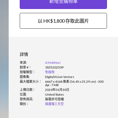
新增至購物車
以 HK$1,800 存取此圖片
詳情
來源:
A Mokhtari
創意 #：
1835202509
授權類型：
免版稅
圖像集:
DigitalVision Vectors
最大檔案大小：
6667 x 4168 像素 (56.45 x 35.29 cm) - 300
dpi - 7 MB
上傳日期：
2024年01月30日
位置:
United States
發佈資訊:
無需許可授權
類別：
插畫檔
天空