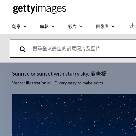
創意
編輯
影片
圖像庫
Sunrise or sunset with starry sky. 插畫檔
Vector illustration in HD very easy to make edits.