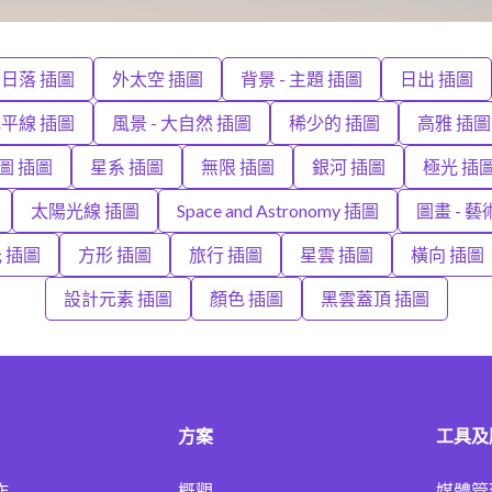
日落 插圖
外太空 插圖
背景 - 主題 插圖
日出 插圖
平線 插圖
風景 - 大自然 插圖
稀少的 插圖
高雅 插圖
圖 插圖
星系 插圖
無限 插圖
銀河 插圖
極光 插
太陽光線 插圖
Space and Astronomy 插圖
圖畫 - 藝
 插圖
方形 插圖
旅行 插圖
星雲 插圖
橫向 插圖
設計元素 插圖
顏色 插圖
黑雲蓋頂 插圖
方案
工具及
作
概觀
媒體管