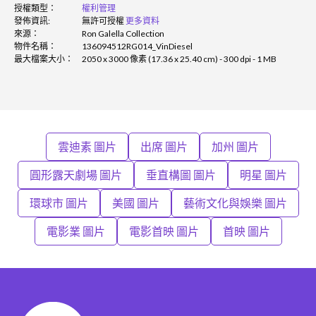
授權類型：
權利管理
發佈資訊:
無許可授權
更多資料
來源：
Ron Galella Collection
物件名稱：
136094512RG014_VinDiesel
最大檔案大小：
2050 x 3000 像素 (17.36 x 25.40 cm) - 300 dpi - 1 MB
雲迪素 圖片
出席 圖片
加州 圖片
圓形露天劇場 圖片
垂直構圖 圖片
明星 圖片
環球市 圖片
美國 圖片
藝術文化與娛樂 圖片
電影業 圖片
電影首映 圖片
首映 圖片