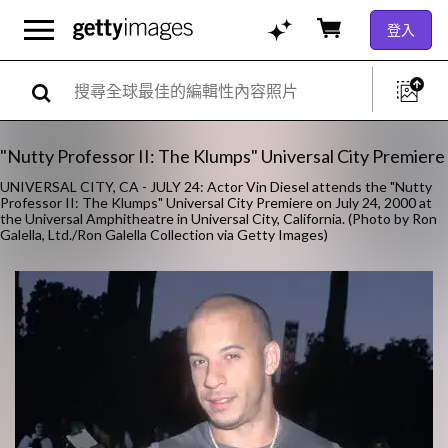
登入
"Nutty Professor II: The Klumps" Universal City Premiere
UNIVERSAL CITY, CA - JULY 24: Actor Vin Diesel attends the "Nutty
Professor II: The Klumps" Universal City Premiere on July 24, 2000 at
the Universal Amphitheatre in Universal City, California. (Photo by Ron
Galella, Ltd./Ron Galella Collection via Getty Images)