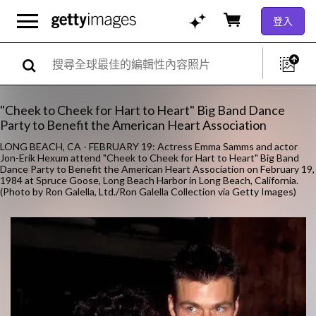
登入
"Cheek to Cheek for Hart to Heart" Big Band Dance
Party to Benefit the American Heart Association
LONG BEACH, CA - FEBRUARY 19: Actress Emma Samms and actor
Jon-Erik Hexum attend "Cheek to Cheek for Hart to Heart" Big Band
Dance Party to Benefit the American Heart Association on February 19,
1984 at Spruce Goose, Long Beach Harbor in Long Beach, California.
(Photo by Ron Galella, Ltd./Ron Galella Collection via Getty Images)