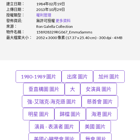
建立日期：
1984年02月19日
上傳日期：
2013年10月29日
授權類型：
權利管理
發佈資訊:
無許可授權
更多資料
來源：
Ron Galella Collection
物件名稱：
158928329RG067_EmmaSamms
最大檔案大小：
2052 x 3000 像素 (17.37 x 25.40 cm) - 300 dpi - 4 MB
1980-1989 圖片
出席 圖片
加州 圖片
垂直構圖 圖片
大
女演員 圖片
強-艾瑞克·海克遜 圖片
慈善會 圖片
明星 圖片
歸檔 圖片
海港 圖片
演員 - 表演者 圖片
美國 圖片
美國心臟學會 圖片
舞會 圖片