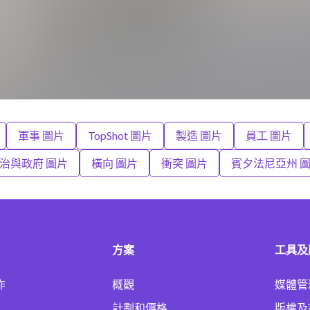
軍事 圖片
TopShot 圖片
製造 圖片
員工 圖片
治與政府 圖片
橫向 圖片
衝突 圖片
賓夕法尼亞州 
方案
工具及
作
概觀
媒體管
計劃和價格
版權及