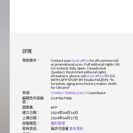
詳情
限制條件：
Contact your
local office
for all commercial
or promotional uses. Full editorial rights UK,
US, Ireland, Italy, Spain, Canada (not
Quebec). Restricted editorial rights
elsewhere, please call
local office
.
TO GO
WITH AFP STORY BY Elodie MAZEIN: "In
Scranton, aging army factory makes shells
for Ukraine"
來源:
CHARLY TRIBALLEAU
/
Contributor
編輯性內容編
2147867968
號：
圖像集:
AFP
建立日期：
2024年04月16日
上傳日期：
2024年04月17日
授權類型：
權利管理
發佈資訊:
無許可授權
更多資料