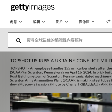
創意
編輯
影片
圖像庫
TOPSHOT-US-RUSSIA-UKRAINE-CONFLICT-MIL
TOPSHOT - An employee handles 155 mm caliber shells after the
(SCAAP) in Scranton, Pennsylvania on April 16, 2024. In brick build
Rust Belt hometown of Scranton, Pennsylvania, dated machinery chu
Scranton Army Ammunition Plant (SCAAP) is making steel tubes for 
down Moscow's invasion. (Photo by Charly TRIBALLEAU / AFP)