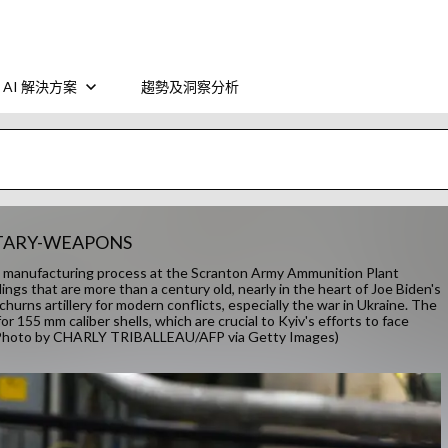
AI 解決方案
趨勢及洞察分析
ITARY-WEAPONS
 manufacturing process at the Scranton Army Ammunition Plant
ings that are more than a century old, nearly in the heart of Joe Biden's
rns artillery for modern conflicts, especially the war in Ukraine. The
155 mm caliber shells, which are crucial to Kyiv's efforts to face
 (Photo by CHARLY TRIBALLEAU/AFP via Getty Images)