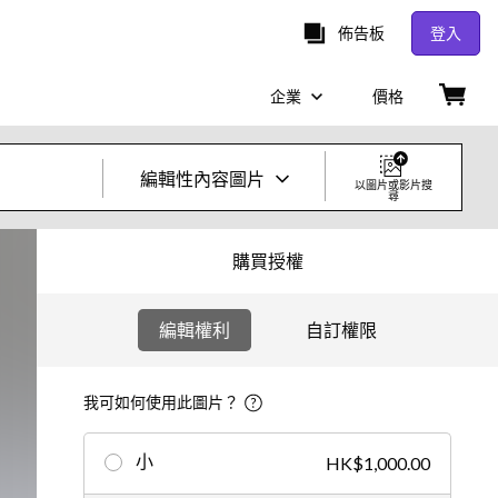
佈告板
登入
企業
價格
編輯性內容圖片
以圖片或影片搜
尋
創意照片及影片
購買授權
圖片
編輯權利
自訂權限
創意
編輯
我可如何使用此圖片？
影片
小
HK$1,000.00
創意