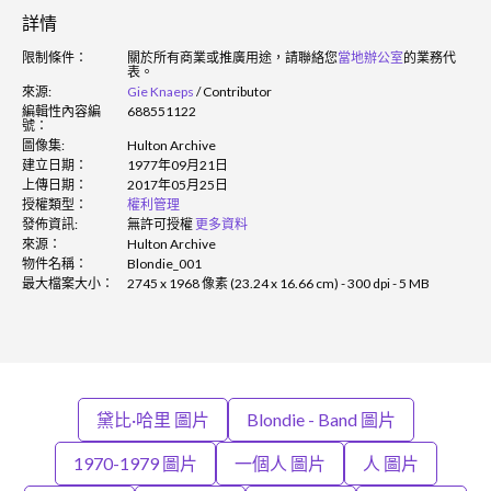
詳情
限制條件：
關於所有商業或推廣用途，請聯絡您
當地辦公室
的業務代
表。
來源:
Gie Knaeps
/
Contributor
編輯性內容編
688551122
號：
圖像集:
Hulton Archive
建立日期：
1977年09月21日
上傳日期：
2017年05月25日
授權類型：
權利管理
發佈資訊:
無許可授權
更多資料
來源：
Hulton Archive
物件名稱：
Blondie_001
最大檔案大小：
2745 x 1968 像素 (23.24 x 16.66 cm) - 300 dpi - 5 MB
黛比·哈里 圖片
Blondie - Band 圖片
1970-1979 圖片
一個人 圖片
人 圖片