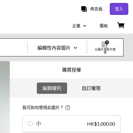
佈告板
登入
企業
價格
編輯性內容圖片
以圖片或影片搜
尋
創意照片及影片
購買授權
圖片
編輯權利
自訂權限
創意
編輯
我可如何使用此圖片？
影片
小
HK$1,000.00
創意