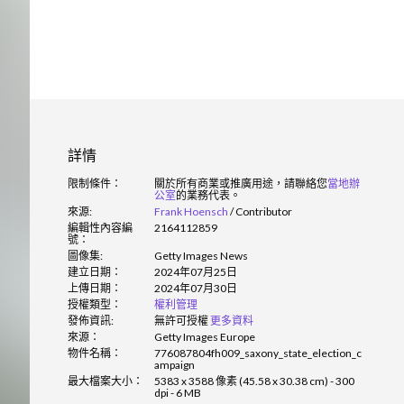
詳情
限制條件：
關於所有商業或推廣用途，請聯絡您
當地辦
公室
的業務代表。
來源:
Frank Hoensch
/
Contributor
編輯性內容編
2164112859
號：
圖像集:
Getty Images News
建立日期：
2024年07月25日
上傳日期：
2024年07月30日
授權類型：
權利管理
發佈資訊:
無許可授權
更多資料
來源：
Getty Images Europe
物件名稱：
776087804fh009_saxony_state_election_c
ampaign
最大檔案大小：
5383 x 3588 像素 (45.58 x 30.38 cm) - 300
dpi - 6 MB