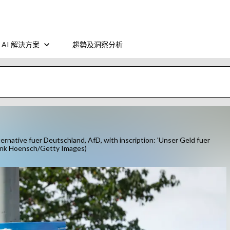
AI 解決方案
趨勢及洞察分析
native fuer Deutschland, AfD, with inscription: 'Unser Geld fuer
Frank Hoensch/Getty Images)