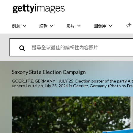
創意
編輯
影片
圖像庫
Saxony State Election Campaign
GOERLITZ, GERMANY - JULY 25: Election poster of the party Alter
unsere Leute' on July 25, 2024 in Goerlitz, Germany. (Photo by 