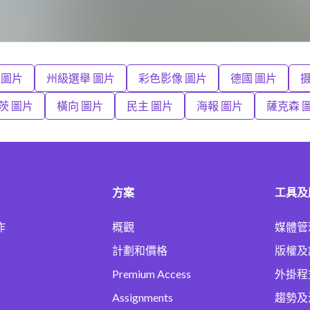
 圖片
州級選舉 圖片
彩色影像 圖片
德國 圖片
摄
茨 圖片
橫向 圖片
民主 圖片
海報 圖片
薩克森 
方案
工具及
作
概觀
媒體管
計劃和價格
版權及
Premium Access
外掛程
Assignments
趨勢及