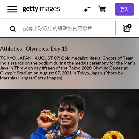
登入
Athletics - Olympics: Day 15
TOKYO, JAPAN - AUGUST 07: Gold medalist Neeraj Chopra of Team
India stands on the podium during the medals ceremony for the Men's
Javelin Throw on day fifteen of the Tokyo 2020 Olympic Games at
Olympic Stadium on August 07, 2021 in Tokyo, Japan. (Photo by
Matthias Hangst/Getty Images)