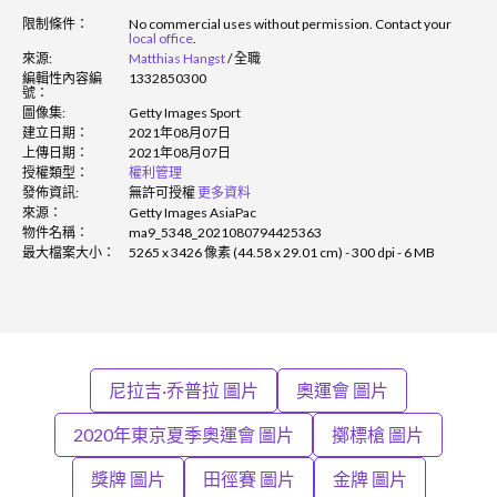
限制條件：
No commercial uses without permission. Contact your
local office
.
來源:
Matthias Hangst
/
全職
編輯性內容編
1332850300
號：
圖像集:
Getty Images Sport
建立日期：
2021年08月07日
上傳日期：
2021年08月07日
授權類型：
權利管理
發佈資訊:
無許可授權
更多資料
來源：
Getty Images AsiaPac
物件名稱：
ma9_5348_2021080794425363
最大檔案大小：
5265 x 3426 像素 (44.58 x 29.01 cm) - 300 dpi - 6 MB
尼拉吉·乔普拉 圖片
奧運會 圖片
2020年東京夏季奧運會 圖片
擲標槍 圖片
獎牌 圖片
田徑賽 圖片
金牌 圖片