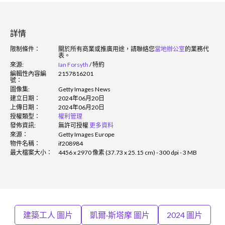
詳情
限制條件：
關於所有商業或推廣用途，請聯絡您
當地辦公室
的業務代
表。
來源:
Ian Forsyth
/
特約
編輯性內容編
2157816201
號：
圖像集:
Getty Images News
建立日期：
2024年06月20日
上傳日期：
2024年06月20日
授權類型：
權利管理
發佈資訊:
無許可授權
更多資料
來源：
Getty Images Europe
物件名稱：
if208984
最大檔案大小：
4456 x 2970 像素 (37.73 x 25.15 cm) - 300 dpi - 3 MB
建築工人 圖片
凱爾·斯塔摩 圖片
2024 圖片