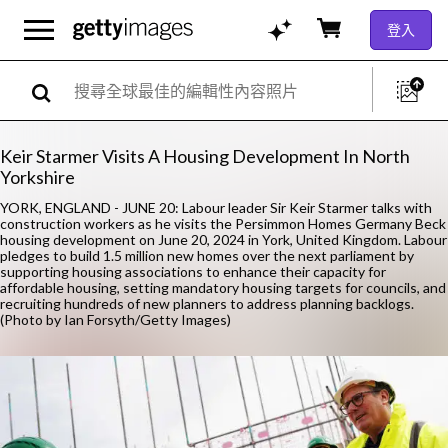
登入
Keir Starmer Visits A Housing Development In North
Yorkshire
YORK, ENGLAND - JUNE 20: Labour leader Sir Keir Starmer talks with
construction workers as he visits the Persimmon Homes Germany Beck
housing development on June 20, 2024 in York, United Kingdom. Labour
pledges to build 1.5 million new homes over the next parliament by
supporting housing associations to enhance their capacity for
affordable housing, setting mandatory housing targets for councils, and
recruiting hundreds of new planners to address planning backlogs.
(Photo by Ian Forsyth/Getty Images)