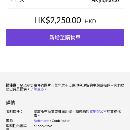
HK$3,500.00
HK$2,250.00
HKD
新增至購物車
請注意：
呈現歷史事件的圖片可能包含不反映現今理解的主題或描述。它們以
歷史背景提供。
了解更多
。
詳情
限制條件：
關於所有商業或推廣用途，請聯絡您
當地辦公室
的業務代
表。
來源:
Bettmann
/
Contributor
編輯性內容編
515557952
號：