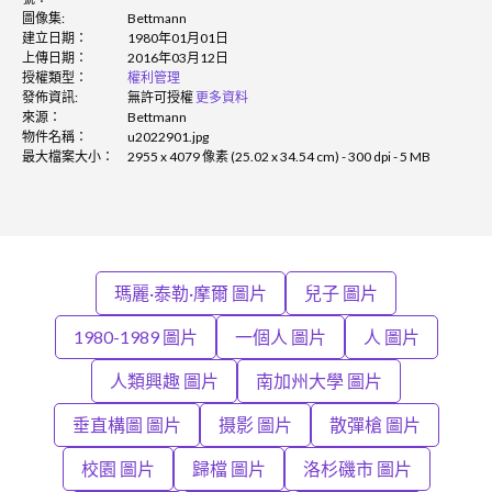
圖像集:
Bettmann
建立日期：
1980年01月01日
上傳日期：
2016年03月12日
授權類型：
權利管理
發佈資訊:
無許可授權
更多資料
來源：
Bettmann
物件名稱：
u2022901.jpg
最大檔案大小：
2955 x 4079 像素 (25.02 x 34.54 cm) - 300 dpi - 5 MB
瑪麗·泰勒·摩爾 圖片
兒子 圖片
1980-1989 圖片
一個人 圖片
人 圖片
人類興趣 圖片
南加州大學 圖片
垂直構圖 圖片
摄影 圖片
散彈槍 圖片
校園 圖片
歸檔 圖片
洛杉磯市 圖片