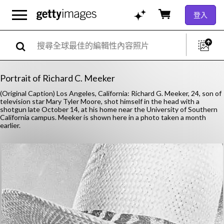
登入
Portrait of Richard C. Meeker
(Original Caption) Los Angeles, California: Richard G. Meeker, 24, son of
television star Mary Tyler Moore, shot himself in the head with a
shotgun late October 14, at his home near the University of Southern
California campus. Meeker is shown here in a photo taken a month
earlier.