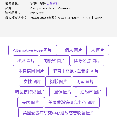
發佈資訊:
無許可授權
更多資料
來源：
Getty Images North America
物件名稱：
89180221
最大檔案大小：
2000 x 3000 像素 (16.93 x 25.40 cm) - 300 dpi - 3 MB
Alternative Pose 圖片
一個人 圖片
人 圖片
出席 圖片
向後望 圖片
國際名勝 圖片
垂直構圖 圖片
奇普里亞尼 - 華爾街 圖片
女性 圖片
摄影 圖片
明星 圖片
時裝模特兒 圖片
畫像 圖片
紐約市 圖片
美國 圖片
美國愛滋病研究中心 圖片
美國愛滋病研究中心紐約慈善晚會 圖片