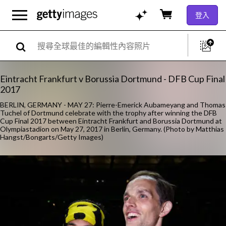
登入
Eintracht Frankfurt v Borussia Dortmund - DFB Cup Final
2017
BERLIN, GERMANY - MAY 27: Pierre-Emerick Aubameyang and Thomas
Tuchel of Dortmund celebrate with the trophy after winning the DFB
Cup Final 2017 between Eintracht Frankfurt and Borussia Dortmund at
Olympiastadion on May 27, 2017 in Berlin, Germany. (Photo by Matthias
Hangst/Bongarts/Getty Images)