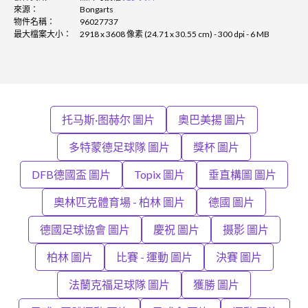
來源：
Bongarts
物件名稱：
96027737
最大檔案大小：
2918 x 3608 像素 (24.71 x 30.55 cm) - 300 dpi - 6 MB
托马斯·图赫尔 圖片
奧巴美揚 圖片
多特蒙德足球隊 圖片
獎杯 圖片
DFB德國盃 圖片
Topix 圖片
垂直構圖 圖片
奧林匹克體育場 - 柏林 圖片
德國 圖片
德國足球協會 圖片
慶祝 圖片
摄影 圖片
柏林 圖片
比賽 - 運動 圖片
決賽 圖片
法蘭克福足球隊 圖片
獲勝 圖片