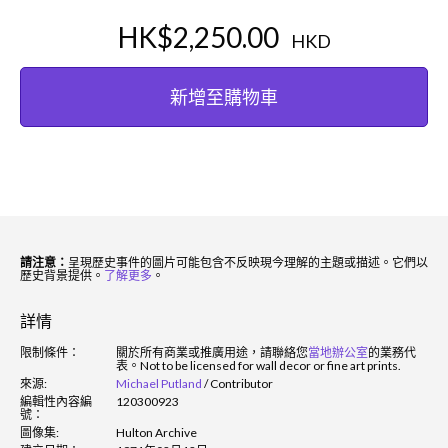
HK$2,250.00
HKD
新增至購物車
請注意：
呈現歷史事件的圖片可能包含不反映現今理解的主題或描述。它們以
歷史背景提供。
了解更多
。
詳情
限制條件：
關於所有商業或推廣用途，請聯絡您
當地辦公室
的業務代
表。
Not to be licensed for wall decor or fine art prints.
來源:
Michael Putland
/
Contributor
編輯性內容編
120300923
號：
圖像集:
Hulton Archive