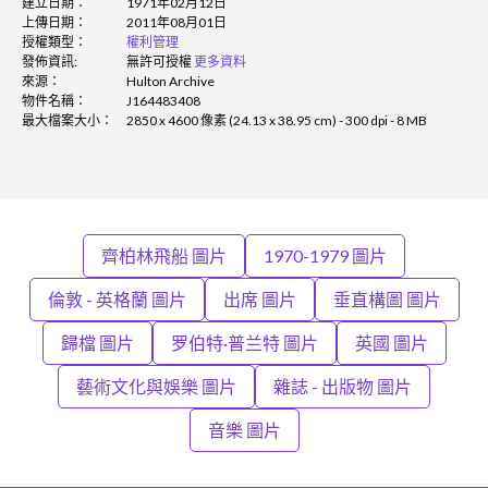
建立日期：
1971年02月12日
上傳日期：
2011年08月01日
授權類型：
權利管理
發佈資訊:
無許可授權
更多資料
來源：
Hulton Archive
物件名稱：
J164483408
最大檔案大小：
2850 x 4600 像素 (24.13 x 38.95 cm) - 300 dpi - 8 MB
齊柏林飛船 圖片
1970-1979 圖片
倫敦 - 英格蘭 圖片
出席 圖片
垂直構圖 圖片
歸檔 圖片
罗伯特·普兰特 圖片
英國 圖片
藝術文化與娛樂 圖片
雜誌 - 出版物 圖片
音樂 圖片