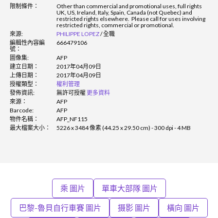
限制條件：
Other than commercial and promotional uses, full rights
UK, US, Ireland, Italy, Spain, Canada (not Quebec) and
restricted rights elsewhere. Please call for uses involving
restricted rights, commercial or promotional.
來源:
PHILIPPE LOPEZ
/
全職
編輯性內容編
666479106
號：
圖像集:
AFP
建立日期：
2017年04月09日
上傳日期：
2017年04月09日
授權類型：
權利管理
發佈資訊:
無許可授權
更多資料
來源：
AFP
Barcode:
AFP
物件名稱：
AFP_NF115
最大檔案大小：
5226 x 3484 像素 (44.25 x 29.50 cm) - 300 dpi - 4 MB
乘 圖片
單車大部隊 圖片
巴黎-魯貝自行車賽 圖片
摄影 圖片
橫向 圖片