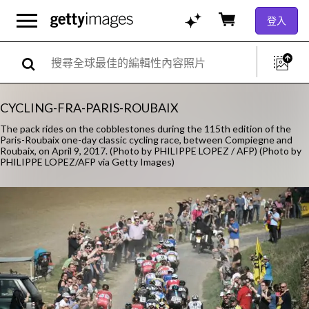
登入
CYCLING-FRA-PARIS-ROUBAIX
The pack rides on the cobblestones during the 115th edition of the
Paris-Roubaix one-day classic cycling race, between Compiegne and
Roubaix, on April 9, 2017. (Photo by PHILIPPE LOPEZ / AFP) (Photo by
PHILIPPE LOPEZ/AFP via Getty Images)