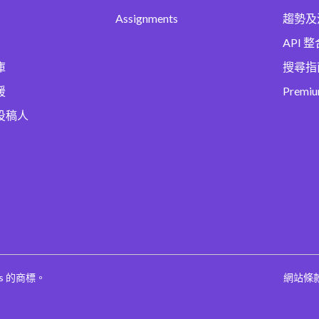
Assignments
趨勢及
API 整
庫
搜尋指
援
Premi
投稿人
ges 的商標。
網站條