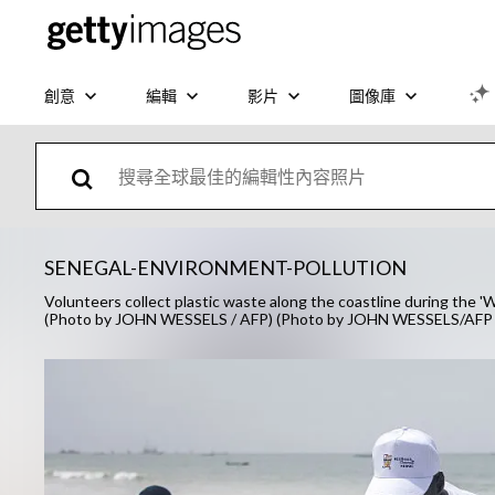
創意
編輯
影片
圖像庫
SENEGAL-ENVIRONMENT-POLLUTION
Volunteers collect plastic waste along the coastline during the '
(Photo by JOHN WESSELS / AFP) (Photo by JOHN WESSELS/AFP v