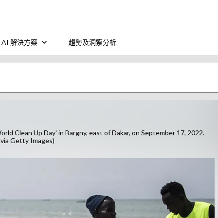
AI 解決方案
趨勢及洞察分析
World Clean Up Day' in Bargny, east of Dakar, on September 17, 2022.
ia Getty Images)