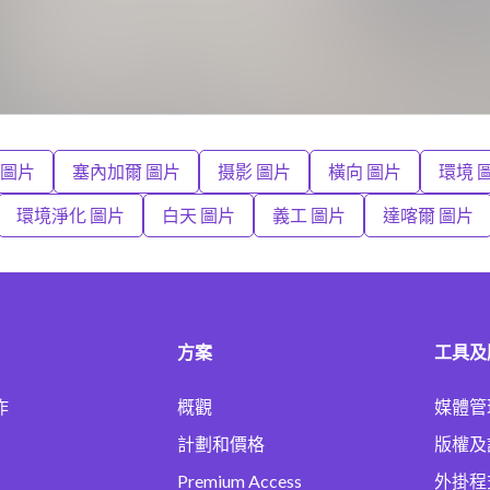
 圖片
塞內加爾 圖片
摄影 圖片
橫向 圖片
環境 
環境淨化 圖片
白天 圖片
義工 圖片
達喀爾 圖片
方案
工具及
作
概觀
媒體管
計劃和價格
版權及
Premium Access
外掛程