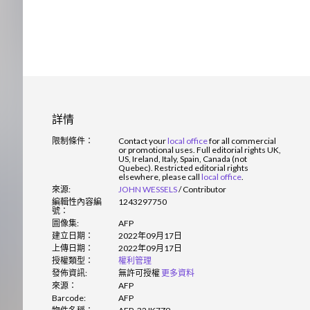
詳情
限制條件：
Contact your
local office
for all commercial
or promotional uses. Full editorial rights UK,
US, Ireland, Italy, Spain, Canada (not
Quebec). Restricted editorial rights
elsewhere, please call
local office
.
來源:
JOHN WESSELS
/
Contributor
編輯性內容編
1243297750
號：
圖像集:
AFP
建立日期：
2022年09月17日
上傳日期：
2022年09月17日
授權類型：
權利管理
發佈資訊:
無許可授權
更多資料
來源：
AFP
Barcode:
AFP