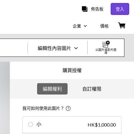
佈告板
登入
企業
價格
編輯性內容圖片
以圖片或影片搜
尋
創意照片及影片
購買授權
圖片
編輯權利
自訂權限
創意
編輯
我可如何使用此圖片？
影片
小
HK$1,000.00
創意