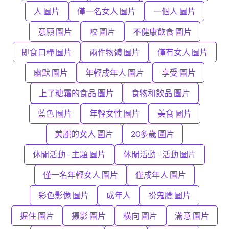
人 圖片
僅一名女人 圖片
一個人 圖片
意願 圖片
咬 圖片
不健康飲食 圖片
即食口糧 圖片
兩件物體 圖片
僅有女人 圖片
幽默 圖片
年輕成年人 圖片
享受 圖片
上了糖霜的食品 圖片
食物和飲品 圖片
藍色 圖片
年輕女性 圖片
美食 圖片
美麗的女人 圖片
20多歲 圖片
休閒活動 - 主題 圖片
休閒活動 - 活動 圖片
僅一名年輕女人 圖片
僅成年人 圖片
彩色影像 圖片
成年人
扮鬼臉 圖片
握住 圖片
摄影 圖片
橫向 圖片
滿意 圖片