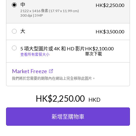
中
HK$2,250.00
2122 x 1416 像素 (17.97 x 11.99 cm)
300 dpi | 3 MP
大
HK$3,500.00
5 項大型圖片或 4K 和 HD 影片
HK$2,100.00
單次下載
查看所有套餐大小
Market Freeze
我們將於您需要的期限內在網站上完全移除此圖片。
HK$2,250.00
HKD
新增至購物車