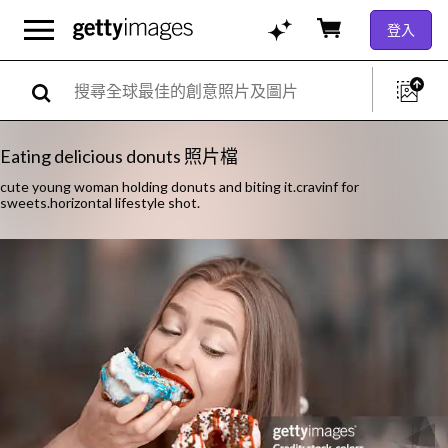
登入
Eating delicious donuts 照片檔
cute young woman holding donuts and biting it.cravinf for
sweets.horizontal lifestyle shot.