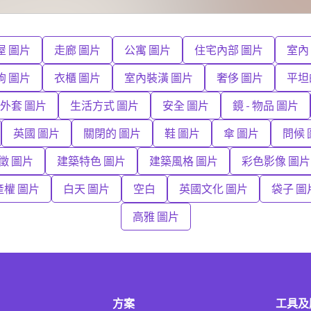
屋 圖片
走廊 圖片
公寓 圖片
住宅內部 圖片
室內
鉤 圖片
衣櫃 圖片
室內裝潢 圖片
奢侈 圖片
平坦
外套 圖片
生活方式 圖片
安全 圖片
鏡 - 物品 圖片
英國 圖片
關閉的 圖片
鞋 圖片
傘 圖片
問候 
徵 圖片
建築特色 圖片
建築風格 圖片
彩色影像 圖片
產權 圖片
白天 圖片
空白
英國文化 圖片
袋子 圖
高雅 圖片
方案
工具及