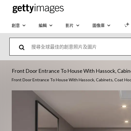
創意
編輯
影片
圖像庫
Front Door Entrance To House With Hassock, Cabi
Front Door Entrance To House With Hassock, Cabinets, Coat Hook