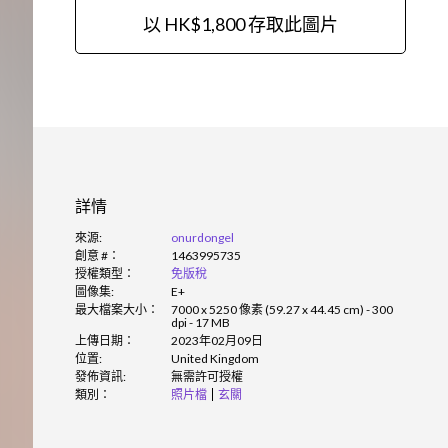
以 HK$1,800 存取此圖片
詳情
來源:
onurdongel
創意 #：
1463995735
授權類型：
免版稅
圖像集:
E+
最大檔案大小：
7000 x 5250 像素 (59.27 x 44.45 cm) - 300
dpi - 17 MB
上傳日期：
2023年02月09日
位置:
United Kingdom
發佈資訊:
無需許可授權
類別：
照片檔
玄關