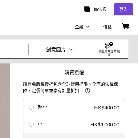
佈告板
登入
企業
價格
創意圖片
以圖片或影片搜
尋
創意照片及影片
購買授權
所有免版稅授權包含全球使用權限、全面的法律保
圖片
障，定價簡單並享有計量折扣。
創意
超小
HK$400.00
編輯
小
HK$1,000.00
影片
創意