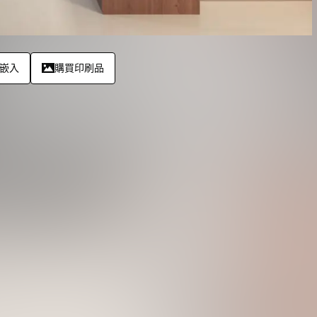
嵌入
購買印刷品