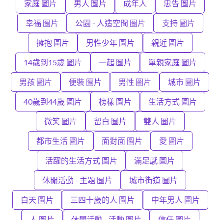
家庭 圖片
男人 圖片
成年人
忠告 圖片
幸福 圖片
公園 - 人造空間 圖片
支持 圖片
擁抱 圖片
男性少年 圖片
親近 圖片
14歲到15歲 圖片
一起 圖片
單親家庭 圖片
男孩 圖片
便裝 圖片
男性 圖片
城市 圖片
40歲到44歲 圖片
榜樣 圖片
生活方式 圖片
微笑 圖片
留白 圖片
雙人 圖片
都市生活 圖片
面對面 圖片
愛 圖片
活躍的生活方式 圖片
滿足感 圖片
休閒活動 - 主題 圖片
城市街道 圖片
白天 圖片
三四十歲的人 圖片
中年男人 圖片
人 圖片
休閒活動 - 活動 圖片
信任 圖片