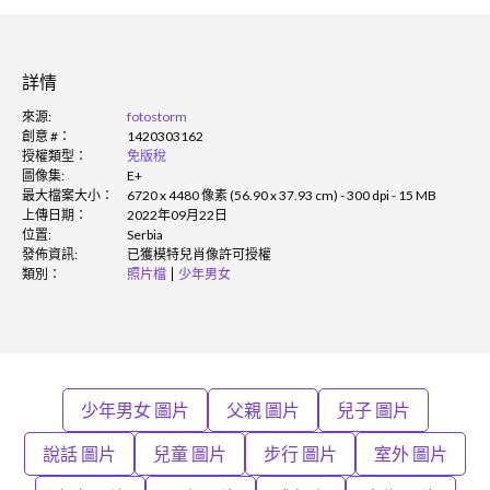
詳情
來源:
fotostorm
創意 #：
1420303162
授權類型：
免版稅
圖像集:
E+
最大檔案大小：
6720 x 4480 像素 (56.90 x 37.93 cm) - 300 dpi - 15 MB
上傳日期：
2022年09月22日
位置:
Serbia
發佈資訊:
已獲模特兒肖像許可授權
類別：
照片檔
少年男女
少年男女 圖片
父親 圖片
兒子 圖片
說話 圖片
兒童 圖片
步行 圖片
室外 圖片