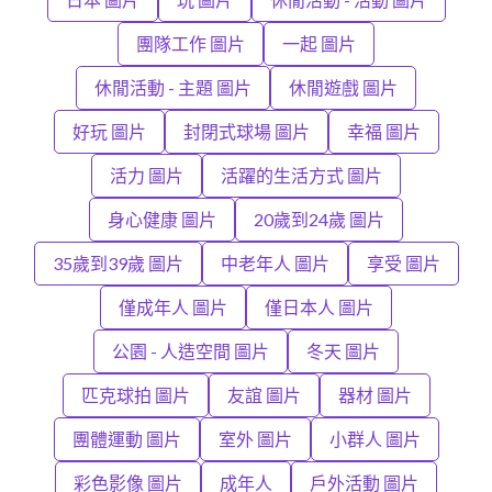
團隊工作 圖片
一起 圖片
休閒活動 - 主題 圖片
休閒遊戲 圖片
好玩 圖片
封閉式球場 圖片
幸福 圖片
活力 圖片
活躍的生活方式 圖片
身心健康 圖片
20歲到24歲 圖片
35歲到39歲 圖片
中老年人 圖片
享受 圖片
僅成年人 圖片
僅日本人 圖片
公園 - 人造空間 圖片
冬天 圖片
匹克球拍 圖片
友誼 圖片
器材 圖片
團體運動 圖片
室外 圖片
小群人 圖片
彩色影像 圖片
成年人
戶外活動 圖片