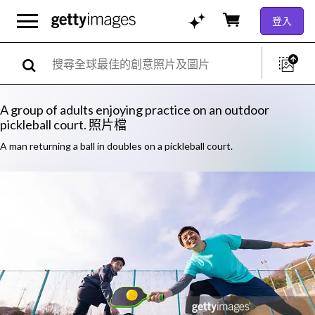
登入
A group of adults enjoying practice on an outdoor
pickleball court. 照片檔
A man returning a ball in doubles on a pickleball court.