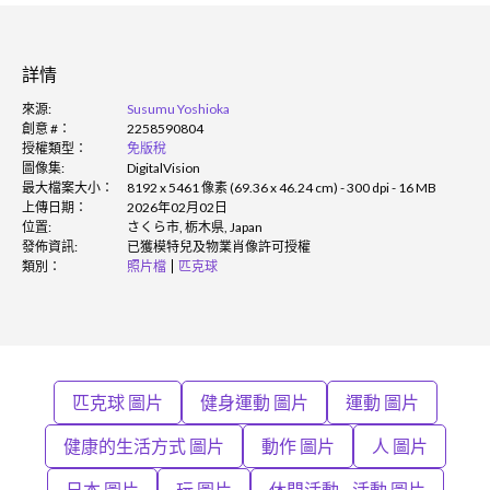
詳情
來源:
Susumu Yoshioka
創意 #：
2258590804
授權類型：
免版稅
圖像集:
DigitalVision
最大檔案大小：
8192 x 5461 像素 (69.36 x 46.24 cm) - 300 dpi - 16 MB
上傳日期：
2026年02月02日
位置:
さくら市, 栃木県, Japan
發佈資訊:
已獲模特兒及物業肖像許可授權
類別：
照片檔
匹克球
匹克球 圖片
健身運動 圖片
運動 圖片
健康的生活方式 圖片
動作 圖片
人 圖片
日本 圖片
玩 圖片
休閒活動 - 活動 圖片