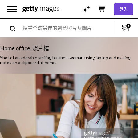
登入
Home office. 照片檔
Shot of an adorable smiling businesswoman using laptop and making
notes on a clipboard at home.