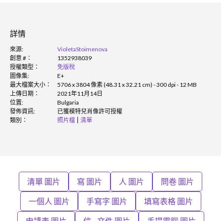
詳情
來源:
VioletaStoimenova
創意 #：
1352938039
授權類型：
免版稅
圖像集:
E+
最大檔案大小：
5706 x 3804 像素 (48.31 x 32.21 cm) - 300 dpi - 12 MB
上傳日期：
2021年11月14日
位置:
Bulgaria
發佈資訊:
已獲模特兒肖像許可授權
類別：
照片檔
清單
清單 圖片
寫 圖片
人 圖片
問卷 圖片
一個人 圖片
手寫字 圖片
填寫表格 圖片
申請表 圖片
信 - 文件 圖片
手提電腦 圖片