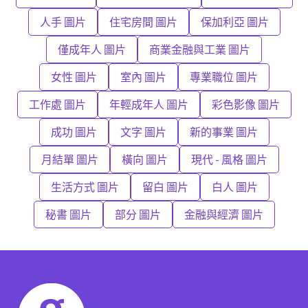
人手 圖片
住宅房間 圖片
保加利亞 圖片
僅成年人 圖片
商業金融與工業 圖片
女性 圖片
室內 圖片
專業職位 圖片
工作處 圖片
年輕成年人 圖片
彩色影像 圖片
成功 圖片
文字 圖片
新的事業 圖片
月結單 圖片
橫向 圖片
現代 - 風格 圖片
生活方式 圖片
留白 圖片
白人 圖片
秘書 圖片
部分 圖片
金融與經濟 圖片