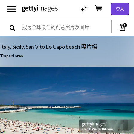
登入
Italy, Sicily, San Vito Lo Capo beach 照片檔
Trapani area