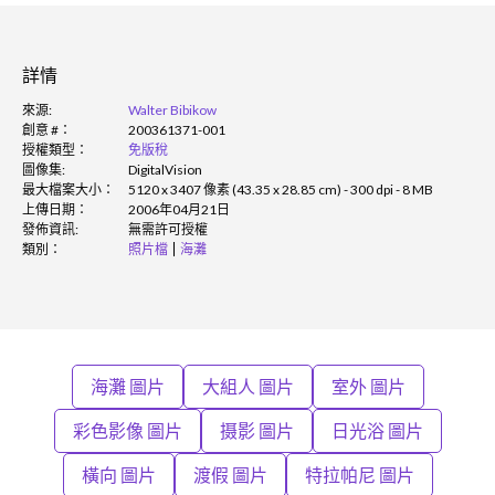
詳情
來源:
Walter Bibikow
創意 #：
200361371-001
授權類型：
免版稅
圖像集:
DigitalVision
最大檔案大小：
5120 x 3407 像素 (43.35 x 28.85 cm) - 300 dpi - 8 MB
上傳日期：
2006年04月21日
發佈資訊:
無需許可授權
類別：
照片檔
海灘
海灘 圖片
大組人 圖片
室外 圖片
彩色影像 圖片
摄影 圖片
日光浴 圖片
橫向 圖片
渡假 圖片
特拉帕尼 圖片