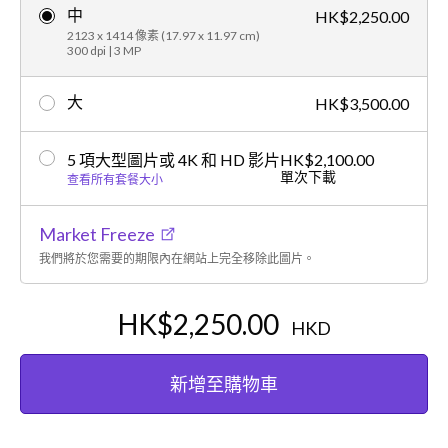
中
HK$2,250.00
2123 x 1414 像素 (17.97 x 11.97 cm)
300 dpi | 3 MP
大
HK$3,500.00
5 項大型圖片或 4K 和 HD 影片
HK$2,100.00
單次下載
查看所有套餐大小
Market Freeze
我們將於您需要的期限內在網站上完全移除此圖片。
HK$2,250.00
HKD
新增至購物車