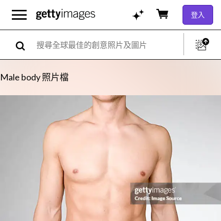
登入
Male body 照片檔