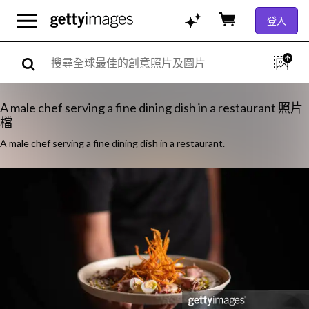
登入
A male chef serving a fine dining dish in a restaurant 照片
檔
A male chef serving a fine dining dish in a restaurant.