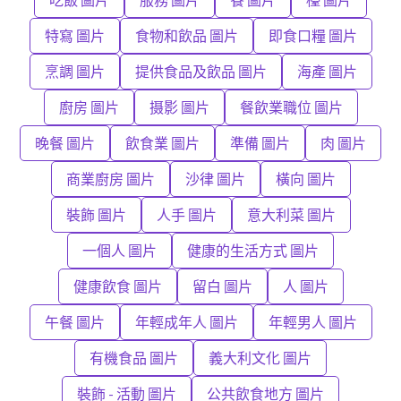
特寫 圖片
食物和飲品 圖片
即食口糧 圖片
烹調 圖片
提供食品及飲品 圖片
海產 圖片
廚房 圖片
摄影 圖片
餐飲業職位 圖片
晚餐 圖片
飲食業 圖片
準備 圖片
肉 圖片
商業廚房 圖片
沙律 圖片
橫向 圖片
裝飾 圖片
人手 圖片
意大利菜 圖片
一個人 圖片
健康的生活方式 圖片
健康飲食 圖片
留白 圖片
人 圖片
午餐 圖片
年輕成年人 圖片
年輕男人 圖片
有機食品 圖片
義大利文化 圖片
裝飾 - 活動 圖片
公共飲食地方 圖片