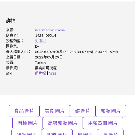
詳情
來源:
ilkermetinkursova
創意 #：
1428409514
授權類型：
免版稅
圖像集:
E+
最大檔案大小：
6048 x 4024 像素 (51.21 x 34.07 cm) - 300 dpi - 6 MB
上傳日期：
2022年09月29日
位置:
Turkey
發佈資訊:
無需許可授權
類別：
照片檔
食品
食品 圖片
美食 圖片
碟 圖片
餐廳 圖片
廚師 圖片
高級餐廳 圖片
用餐器皿 圖片
吃飯 圖片
服務 圖片
餐 圖片
檯 圖片