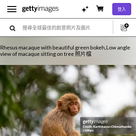
登入
Rhesus macaque with beautiful green bokeh,Low angle
view of macaque sitting on tree 照片檔