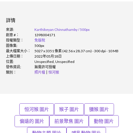
詳情
來源:
Karthikeyan Chinnathamby / 500px
創意 #：
1398004171
授權類型：
免版稅
圖像集:
500px
最大檔案大小：
5027 x 3351 像素 (42.56 x 28.37 cm) - 300 dpi - 10 MB
上傳日期：
2022年05月18日
位置:
Unspecified, Unspecified
發佈資訊:
無需許可授權
類別：
照片檔
恒河猴
恒河猴 圖片
猴子 圖片
獼猴 圖片
偏遠的 圖片
前景聚焦 圖片
動物 圖片
動物主題 圖片
哺乳動物 圖片