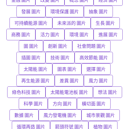
發展 圖片
環境保護 圖片
抽象 圖片
可持續能源 圖片
未來派的 圖片
生長 圖片
商務 圖片
活力 圖片
環境 圖片
進展 圖片
圖 圖片
創新 圖片
社會問題 圖片
插圖 圖片
技術 圖片
高效節能 圖片
太陽能 圖片
圖表 圖片
選擇 圖片
再生能源 圖片
差異 圖片
風力 圖片
綠色科技 圖片
太陽能電池板 圖片
想法 圖片
科學 圖片
方向 圖片
橫切面 圖片
數據 圖片
風力發電機 圖片
城市景觀 圖片
循環再造 圖片
箭頭符號 圖片
植物 圖片