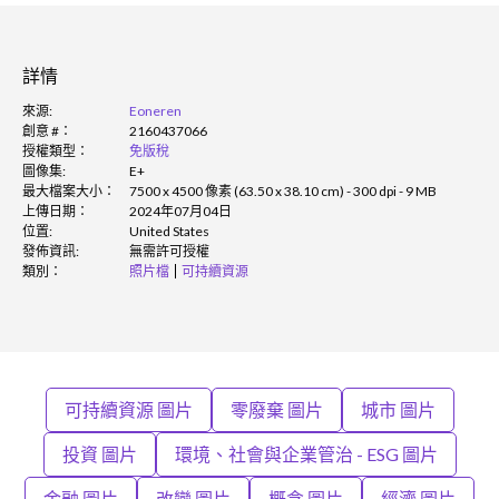
詳情
來源:
Eoneren
創意 #：
2160437066
授權類型：
免版稅
圖像集:
E+
最大檔案大小：
7500 x 4500 像素 (63.50 x 38.10 cm) - 300 dpi - 9 MB
上傳日期：
2024年07月04日
位置:
United States
發佈資訊:
無需許可授權
類別：
照片檔
可持續資源
可持續資源 圖片
零廢棄 圖片
城市 圖片
投資 圖片
環境、社會與企業管治 - ESG 圖片
金融 圖片
改變 圖片
概念 圖片
經濟 圖片