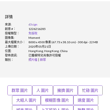
詳情
來源:
d3sign
創意 #：
1226216285
授權類型：
免版稅
圖像集:
Moment
最大檔案大小：
8000 x 4500 像素 (67.73 x 38.10 cm) - 300 dpi - 22 MB
上傳日期：
2020年05月21日
位置:
Hong Kong, Hong Kong, China
發佈資訊:
已獲模特兒肖像許可授權
類別：
照片檔
群眾
群眾 圖片
人 圖片
擁擠 圖片
忙碌 圖片
大組人 圖片
模糊影像 圖片
速度 圖片
城市 圖片
上下班的人 圖片
聯繫 圖片