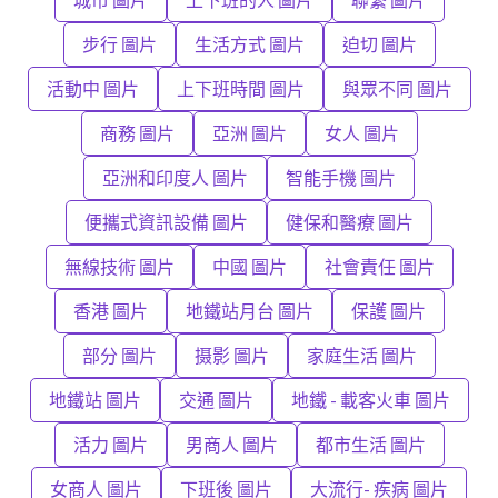
步行 圖片
生活方式 圖片
迫切 圖片
活動中 圖片
上下班時間 圖片
與眾不同 圖片
商務 圖片
亞洲 圖片
女人 圖片
亞洲和印度人 圖片
智能手機 圖片
便攜式資訊設備 圖片
健保和醫療 圖片
無線技術 圖片
中國 圖片
社會責任 圖片
香港 圖片
地鐵站月台 圖片
保護 圖片
部分 圖片
摄影 圖片
家庭生活 圖片
地鐵站 圖片
交通 圖片
地鐵 - 載客火車 圖片
活力 圖片
男商人 圖片
都市生活 圖片
女商人 圖片
下班後 圖片
大流行- 疾病 圖片