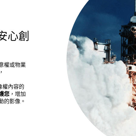
™，安心創
意權或物業
，
像權內容的
護您
，增加
動的影像。