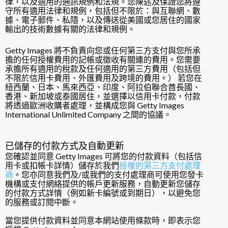
律，以及適用的通訊規例和法規。您陳述及保證您將遵
守所有適用法律和規例，包括但不限於：與互聯網、數
據、電子郵件、私隱，以及傳送從美國或您居住的國家
輸出的技術數據有關的法律和規例。
Getty Images 將不負責向您或任何第三方支付與您所承
擔的任何授權費用的記帳或徵收有關連的費用。您需要
承擔所有適用的稅款及任何適用的第三方費用（包括但
不限於信用卡費用、外匯費用及跨境的費用。） 若您在
紐西蘭、日本、馬來西亞、印度、阿拉伯聯合酋長國、
香港、新加坡或泰國居住，並選擇以信用卡付款，付款
將透過歐洲收購者處理，並構成您與 Getty Images
International Unlimited Company 之間的協議。
已儲存的付款方式及自動更新
您確認並同意 Getty Images 可將您的付款資料（包括信
用卡或扣帳卡詳情）儲存於我們
授權的第三方支付處理
商
。您亦同意我們及/或我們的支付處理商可使用您發卡
機構或支付網絡提供的帳戶更新服務，自動更新您儲存
的付款方式詳情（例如新卡編號或到期日），以避免您
的服務或訂閱中斷。
當您提供付款資料並同意本網站使用條款時，即表示您