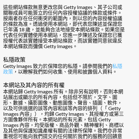
這些網站條款無意更改您與 Getty Images、其子公司或
關聯成員可能簽立的任何內容授權協議的條款或條件。
按兩者存在任何衝突的範圍內，則以您的內容授權協議
的條款為准。透過使用本網站，即代表您陳述並保證您
已年滿 18 歲，並能夠合法地接受本網站條款。如果您是
代表任何實體使用本網站，您進一步陳述及保證您已獲
授權代表該實體接受本網站條款，而該實體同意就違反
本網站條款而彌償 Getty Images。
私隱政策
Getty Images 致力於保障您的私隱。請參閱我們的
私隱
政策
，以瞭解我們如何收集、使用和披露個人資料。
本網站及其內容的所有權
本網站歸 Getty Images 所有。除非另有說明，否則本網
站展出或顯示的所有內容，包括但不限於，文字、圖
形、數據、攝影圖像、動態圖像、聲音、插圖、軟件，
以及可供挑選的該等內容和該等內容的排列（「 Getty
Images 內容」），均歸 Getty Images、其授權方或第三
方圖像夥伴所有。本網站的所有元素，包括 Getty
Images 內容，均受版權、商品外觀、精神權利、商標以
及其他與保護知識產權有關的法律所保障。我們亦非常
重視您可能向我們提交的任何關於我們的服務的回饋意