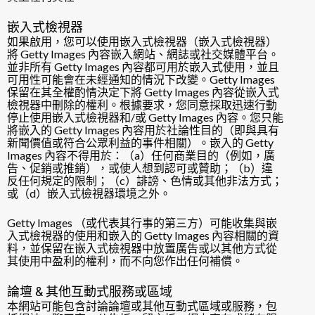
嵌入式檢視器
如果啟用，您可以使用嵌入式檢視器（嵌入式檢視器）
將 Getty Images 內容嵌入網站、網誌或社交媒體平台。
並非所有 Getty Images 內容都可用於嵌入式使用，並且
可用性可能會在未經通知的情況下改變。Getty Images
保留在其全權酌情決定下將 Getty Images 內容從嵌入式
檢視器中刪除的權利。根據要求，您同意採取迅速行動
停止使用嵌入式檢視器和/或 Getty Images 內容。您只能
將嵌入的 Getty Images 內容用於社論性目的（即與具有
新聞價值或符合公眾利益的事件相關）。嵌入的 Getty
Images 內容不得用於：（a）任何商業目的（例如，廣
告、促銷或推銷），或使人想到認可或贊助；（b）違
反任何規定的限制；（c）誹謗、色情或其他非法方式；
或（d）嵌入式檢視器環境之外。
Getty Images （或代表其行事的第三方）可能收集與嵌
入式檢視器的使用和嵌入的 Getty Images 內容相關的資
料，並保留在嵌入式檢視器中放置廣告或以其他方式從
其使用中盈利的權利，而不向您作出任何補償。
論壇 & 其他互動式服務或區域
本網站可能包含討論論壇或其他互動式區域或服務，包