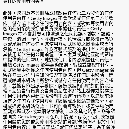
責任的使用者內容。
此外，您同意不會刪除或修改由任何第三方發佈的任何
使用者內容。Getty Images 不會對您或任何第三方所發
佈、儲存或上載之任何使用者內容，或對該等使用者內
容的任何損失或損害負責或承擔任何責任。Getty
Images 亦不會對您可能遭遇之任何錯誤、誹謗、詆毀、
中傷、遺漏、虛假、淫穢行為、色情照片或褻瀆行為負
責或承擔任何責任。您使用互動式區域之風險由您自行
承擔。Getty Images 作為互動式服務的提供者，不會對
其使用者於任何公開論壇、個人主頁或其他互動式區域
中提供的任何聲明、陳述或使用者內容承擔任何責任。
雖然 Getty Images 並無義務篩選、編輯或監視在任何互
動式區域中發佈之任何使用者內容，但 Getty Images 保
留在無需要作出通知的情況下隨時以任何理由移除、篩
選或編輯本網站上所發佈或儲存之任何使用者內容之權
利，並擁有作出該等移除、篩選或編輯的絕對酌情決定
權。您須自行負責及自費為您在本網站上發佈或儲存之
任何使用者內容建立備份副本及進行替換。以違反前述
規定之任何方式使用互動式區域或本網站其他部分，亦
構成違反本網站條款，並可能會導致終止或暫停您使用
互動式區域及/或本網站之權利，以及其他結果。您確認
並同意 Getty Images 可在以下情況下存取、使用或披露
任何關於您的或您使用本網站的資訊(包括但不限於任何
使用者內容)：為了遵守法律或任何法定程序；為了保護