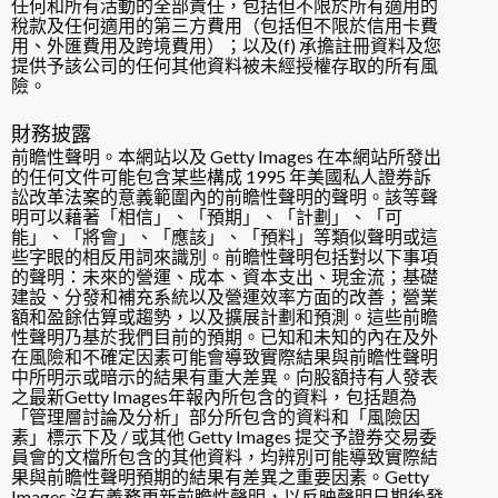
任何和所有活動的全部責任，包括但不限於所有適用的
稅款及任何適用的第三方費用（包括但不限於信用卡費
用、外匯費用及跨境費用）；以及(f) 承擔註冊資料及您
提供予該公司的任何其他資料被未經授權存取的所有風
險。
財務披露
前瞻性聲明。本網站以及 Getty Images 在本網站所發出
的任何文件可能包含某些構成 1995 年美國私人證券訴
訟改革法案的意義範圍內的前瞻性聲明的聲明。該等聲
明可以藉著「相信」、「預期」、「計劃」、「可
能」、「將會」、「應該」、「預料」等類似聲明或這
些字眼的相反用詞來識別。前瞻性聲明包括對以下事項
的聲明：未來的營運、成本、資本支出、現金流；基礎
建設、分發和補充系統以及營運效率方面的改善；營業
額和盈餘估算或趨勢，以及擴展計劃和預測。這些前瞻
性聲明乃基於我們目前的預期。已知和未知的內在及外
在風險和不確定因素可能會導致實際結果與前瞻性聲明
中所明示或暗示的結果有重大差異。向股額持有人發表
之最新Getty Images年報內所包含的資料，包括題為
「管理層討論及分析」部分所包含的資料和「風險因
素」標示下及 / 或其他 Getty Images 提交予證券交易委
員會的文檔所包含的其他資料，均辨別可能導致實際結
果與前瞻性聲明預期的結果有差異之重要因素。Getty
Images 沒有義務更新前瞻性聲明，以反映聲明日期後發