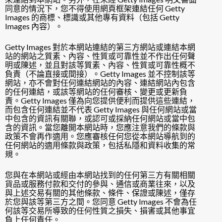
同意的情況下，您不得使用網頁框架連結任何 Getty
Images 的商標、標識或其他專有資料（包括 Getty
Images 內容）。
Getty Images 對於本網站連結的第三方網站或連結本網
站的網站之質素、內容、性質或可靠性並不作出任何聲
明或陳述，並且對該等質素、內容、性質或可靠性概不
負責（不論直接或間接）。Getty Images 並不控制該等
網站，亦不會對任何連結網站的內容、連結網站內包含
的任何連結，或該等網站的任何審核、變更或更新負
責。Getty Images 僅為向您提供便利而提供這些連結，
而包含任何連結並不代表 Getty Images 與任何網站或當
中包含的資訊有關聯，或認可或採納任何網站或當中包
含的資訊。當您離開本網站時，您應注意我們的條款與
政策不會再作適用。您應審核任何您從本網站導航到的
任何網站的適用條款與政策，包括私隱和資料收集的常
規。
您與在本網站或經由本網站找到的任何第三方有關相關
貨品或服務付款和交付的參與、通信或商業往來，以及
與上述交易有關的其他條款、條件、保證或陳述，僅存
於您與該等第三方之間。您同意 Getty Images 不會為任
何該等交易所導致的任何性質之損失、損害或其他事宜
負上任何責任。