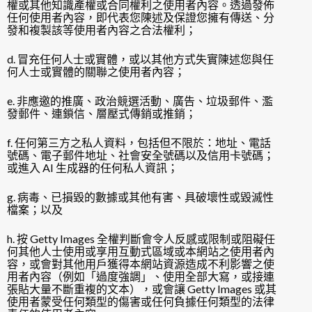
權或其他知識產權或合同權利之使用者內容。透過發佈
任何使用者內容，即代表您陳述及保證您擁有傳送、分
發和複製該等使用者內容之合法權利；
d. 冒充任何人士或實體，或以其他方式失實陳述您與任
何人士或實體的關聯之使用者內容；
e. 非應邀的推廣、政治競選活動、廣告、垃圾郵件、濫
發郵件、連鎖信、層壓式傳銷或推銷；
f. 任何第三方之私人資料，包括但不限於：地址、電話
號碼、電子郵件地址、社會安全號碼以及信用卡號碼；
或進入 AI 生成器的任何私人資訊；
g. 病毒、已損毀的數據或其他有害、具破壞性或毀滅性
檔案；以及
h. 按 Getty Images 全權判斷會令人反感或限制或阻礙任
何其他人士使用或享用互動式區域或本網站之使用者內
容，或會對其他用戶獲得本網站資源造成不利影響之使
用者內容（例如「過度強調」、使用全部大寫，或接連
張貼大量不斷重複的文本），或會讓 Getty Images 或其
使用者蒙受任何類型的傷害或任何負據任何類型的法律