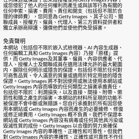
或您侵犯了他人的任何權利而產生或與該等行為有關的
任何申索、損害、費用、責任和開支（包括但不限於合
理的律師費），您同意為 Getty Images 、其子公司、關
聯成員、授權方、僱員、代理人、第三方資料提供者和
獨立承辦商辯護、彌償他們並使他們免受損害。
免責聲明
本網站（包括但不限於嵌入式檢視器、AI 內容生成器、
任何編輯工具和 Getty Images 內容）乃按「原樣」提
供，而 Getty Images及其董事、僱員、內容供應者、代
理人、授權人士及關聯成員在適用法律允許的最大範圍
内，摒除任何明示或隱含的保證，包括但不限於任何對
可商售品質、令人滿意的質量或適用於特定用途的隱含
保證。Getty Images 將不對因使用或無法使用本網站或
Getty Images 內容而導致的任何類型之損害承擔責任，
包括但不限於：利潤損失，以及直接、間接、附帶、懲
罰性和隨之產生的損害。本網站的材料所呈現的功能不
被保證不會中斷或無錯誤。您自行承擔對於所有因您使
用本網站或 Getty Images 內容而產生的必要維修、修復
或修正總費用，Getty Images 概不負責。我們不保證本
網站或 Getty Images 內容沒有病毒或任何其他具污染或
毀滅性質的成份。Getty Images 以合理的努力來確保
Getty Images 內容的準確性、正確性和可靠性，但我們
對 Getty Images 內容的準確性、正確性或可靠性不作任