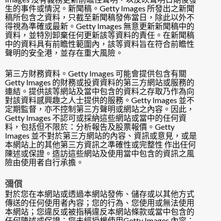
生的事件或情況。新聞稿。Getty Images 所發出之新聞
稿所包含之資料，只截至新聞稿發佈當日，除此以外不
得視為準確或最新。Getty Images 無意更新新聞稿中的
資料，並特別卸棄任何更新該等資料的責任。在新聞稿
中的資料具有前瞻性範圍內，該等資料旨在符合前瞻性
聲明的安全港，並存在重大風險。
第三方財務資料。Getty Images 可能會提供包含有關
Getty Images 的財務或投資資料的第三方網站或服務的
連結。提供該等網站及當中包含的資料之存取乃作為向
對該資料感興趣之人士提供的服務。Getty Images 並不
定期監督，亦不控制第三方聲明或網站之內容。因此，
Getty Images 不認可或採納這些網站或當中的任何資
料，包括但不限於：分析報告及股票報價。Getty
Images 並不對於第三方網站的內容、資訊或意見，或是
本網站上的其他第三方資訊之準確性或完整性 作出任何
陳述或保證。造訪這些網站及使用當中包含的資訊之風
險由使用者自行承擔。
彌償
對於您在本網站或透過本網站發佈、儲存或以其他方式
傳送的任何使用者內容；您的行為、您使用或無法使用
本網站；您違反或被指稱違反本網站條款或當中包含的
任何陳述或保證；您未經授權使用Getty Images 內容；