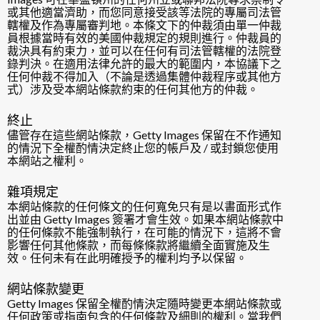
或其他適當濟助，而您同意接受該等法院的專屬司法管
轄權及作為專屬審判地。本條文下的仲裁須由單一仲裁
員根據當時有效的美國仲裁規定的規則進行。仲裁員的
裁決具有約束力，並可以在任何有司法管轄權的法院登
錄判決。在適用法律允許的最大的範圍内，本協議下之
任何仲裁不得加入（不論是透過集體仲裁程序或其他方
式）涉及受本網站條款約束的任何其他方的仲裁。
終止
儘管存在這些網站條款，Getty Images 保留在不作通知
的情況下全權酌情決定終止您的帳戶及 / 或封鎖您使用
本網站之權利。
雜項規定
本網站條款的任何條文的任何寬免只有是以書面形式作
出並由 Getty Images 簽署才會生效。如果本網站條款中
的任何條款不能強制執行，在可能的情況下，這將不會
影響任何其他條款，而每條條款將繼續全面實施及生
效。任何未有在此明確授予的權利均予以保留。
網站條款變更
Getty Images 保留全權酌情決定隨時變更本網站條款或
任何政策或指南包含的任何條款及細則的權利。當我們