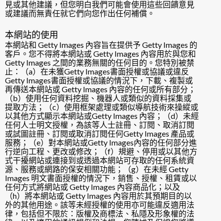
見或其他建議，但您明白我們可能會使用這些回饋意見
或建議而無責任就它們向您作出任何補償。
本網站的使用
本網站和 Getty Images 內容旨在提供予 Getty Images 的
客戶。您不得將本網站或 Getty Images 內容用於與您和
Getty Images 之間的業務無關的任何目的。您特別被禁
止：（a）在未獲Getty Images書面授權或協議或違反
Getty Images書面授權或協議的情況下，下載、複製或
再傳送本網站或 Getty Images 內容的任何或所有部分；
（b）使用任何資料挖掘、機器人或類似的資料採集或
提取方法；（c）使用框架處理或類似導航技術來操縱或
以其他方式顯示本網站或Getty Images 內容；（d）未經
任何人士明文授權，為該等人士註冊、訂閱、取消訂閱
或試圖註冊、訂閱或取消訂閱任何Getty Images 產品或
服務；（e）對本網站或Getty Images內容的任何部分進
行逆向工程、更改或修改；（f）規避、停用或以其他方
式干擾網站或連接到或透過本網站可存取的任何系統資
源、服務或網路的保安相關功能；（g）在未經 Getty
Images 明文書面授權的情況下，銷售、授權、租賃或以
任何方式將網站或 Getty Images 內容商品化；以及
（h）將本網站或 Getty Images 內容用於其預期目的以
外的其他用途。該等未經授權的使用亦可能違反適用法
律，包括但不限於：版權及商標法、私隱及形象權的法