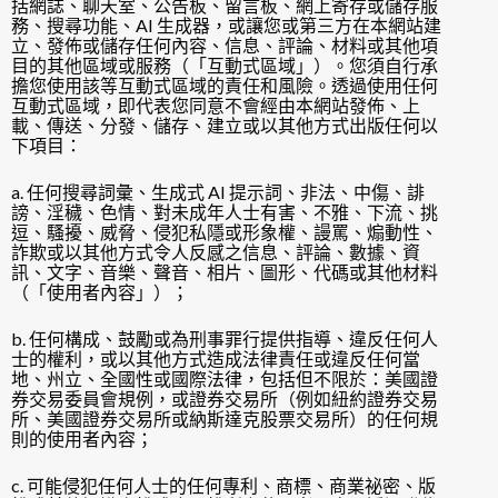
括網誌、聊天室、公告板、留言板、網上寄存或儲存服
務、搜尋功能、AI 生成器，或讓您或第三方在本網站建
立、發佈或儲存任何內容、信息、評論、材料或其他項
目的其他區域或服務（「互動式區域」）。您須自行承
擔您使用該等互動式區域的責任和風險。透過使用任何
互動式區域，即代表您同意不會經由本網站發佈、上
載、傳送、分發、儲存、建立或以其他方式出版任何以
下項目：
a. 任何搜尋詞彙、生成式 AI 提示詞、非法、中傷、誹
謗、淫穢、色情、對未成年人士有害、不雅、下流、挑
逗、騷擾、威脅、侵犯私隱或形象權、謾罵、煽動性、
詐欺或以其他方式令人反感之信息、評論、數據、資
訊、文字、音樂、聲音、相片、圖形、代碼或其他材料
（「使用者內容」）；
b. 任何構成、鼓勵或為刑事罪行提供指導、違反任何人
士的權利，或以其他方式造成法律責任或違反任何當
地、州立、全國性或國際法律，包括但不限於：美國證
券交易委員會規例，或證券交易所（例如紐約證券交易
所、美國證券交易所或納斯達克股票交易所）的任何規
則的使用者內容；
c. 可能侵犯任何人士的任何專利、商標、商業祕密、版