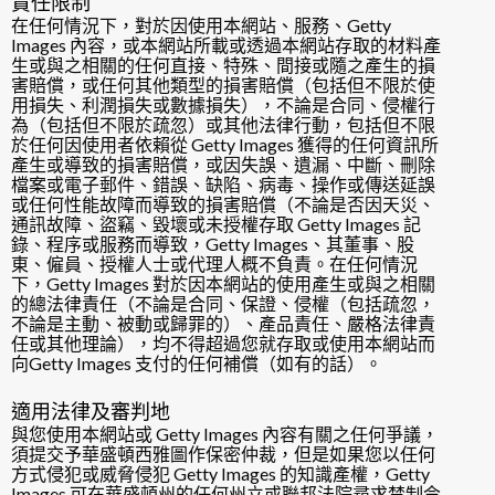
責任限制
在任何情況下，對於因使用本網站、服務、Getty
Images 內容，或本網站所載或透過本網站存取的材料產
生或與之相關的任何直接、特殊、間接或隨之產生的損
害賠償，或任何其他類型的損害賠償（包括但不限於使
用損失、利潤損失或數據損失），不論是合同、侵權行
為（包括但不限於疏忽）或其他法律行動，包括但不限
於任何因使用者依賴從 Getty Images 獲得的任何資訊所
產生或導致的損害賠償，或因失誤、遺漏、中斷、刪除
檔案或電子郵件、錯誤、缺陷、病毒、操作或傳送延誤
或任何性能故障而導致的損害賠償（不論是否因天災、
通訊故障、盜竊、毀壞或未授權存取 Getty Images 記
錄、程序或服務而導致，Getty Images、其董事、股
東、僱員、授權人士或代理人概不負責。在任何情況
下，Getty Images 對於因本網站的使用產生或與之相關
的總法律責任（不論是合同、保證、侵權（包括疏忽，
不論是主動、被動或歸罪的）、產品責任、嚴格法律責
任或其他理論），均不得超過您就存取或使用本網站而
向Getty Images 支付的任何補償（如有的話）。
適用法律及審判地
與您使用本網站或 Getty Images 內容有關之任何爭議，
須提交予華盛頓西雅圖作保密仲裁，但是如果您以任何
方式侵犯或威脅侵犯 Getty Images 的知識產權，Getty
Images 可在華盛頓州的任何州立或聯邦法院尋求禁制令