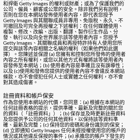
和捍衛 Getty Images 的權利或財產；或為了保護我們的
公司、僱員、顧客或公眾的安全。除非我們另有說明，
否則在您在本網站發佈使用者內容，即代表您授予
Getty Images 與其關聯成員非專用、免版稅、永久、不
可撤回及可完全再授權之下述權利：在任何媒體使用、
複製、修改、改編、出版、翻譯、製作衍生作品、分
發、執行以及向全世界展示該等使用者內容。您授予
Getty Images、其關聯成員和再授特許持有人使用您所
提交與該等內容相關之名稱的權利（如果他們如此選
擇）。您陳述並保證 (a) 您擁有和控制您所發佈的使用者
內容之所有權利，或您以其他方式有權將該等使用者內
容發佈至本網站；(b) 使用者內容是準確且沒有誤導性；
以及 (c)使用和發佈您提供的使用者內容不會違反本網站
條款，亦不會侵犯任何人士或實體之任何權利，亦不會
對其造成傷害。
註冊資料和帳戶保安
作為您使用本網站的代價，您同意：(a) 根據在本網站的
任何註冊表格的提示，提供準確、最新及完整的關於您
的資料（「註冊資料」）；(b) 保存並及時更新註冊資料
及您提供予公司的任何其他資料，以保持該等資料準
確、最新及完整；(c) 保持您的密碼和身份識別的保安；
(d) 立即通知 Getty Images 任何未經授權使用您的帳戶的
情況或其他違反保按的事件；(e) 承擔您的帳戶下發生的