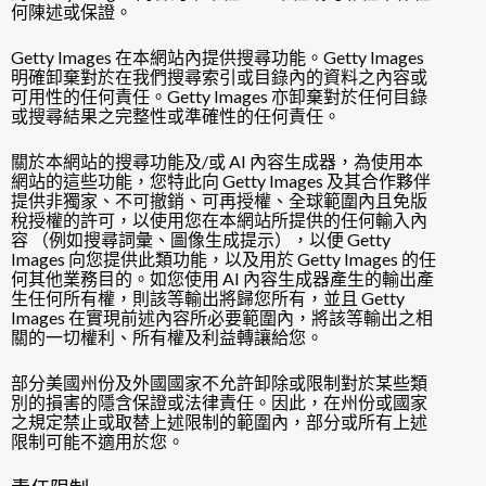
何陳述或保證。
Getty Images 在本網站內提供搜尋功能。Getty Images
明確卸棄對於在我們搜尋索引或目錄內的資料之內容或
可用性的任何責任。Getty Images 亦卸棄對於任何目錄
或搜尋結果之完整性或準確性的任何責任。
關於本網站的搜尋功能及/或 AI 內容生成器，為使用本
網站的這些功能，您特此向 Getty Images 及其合作夥伴
提供非獨家、不可撤銷、可再授權、全球範圍內且免版
稅授權的許可，以使用您在本網站所提供的任何輸入內
容 （例如搜尋詞彙、圖像生成提示），以便 Getty
Images 向您提供此類功能，以及用於 Getty Images 的任
何其他業務目的。如您使用 AI 內容生成器產生的輸出產
生任何所有權，則該等輸出將歸您所有，並且 Getty
Images 在實現前述內容所必要範圍內，將該等輸出之相
關的一切權利、所有權及利益轉讓給您。
部分美國州份及外國國家不允許卸除或限制對於某些類
別的損害的隱含保證或法律責任。因此，在州份或國家
之規定禁止或取替上述限制的範圍內，部分或所有上述
限制可能不適用於您。