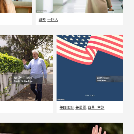
離去
,
一個人
美國國旗
,
矢量圖
,
背景 - 主題