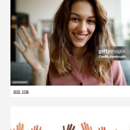
說話
,
討論