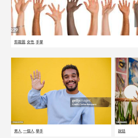
剪裁圖
,
女性
,
手掌
男人
,
一個人
,
舉手
說話