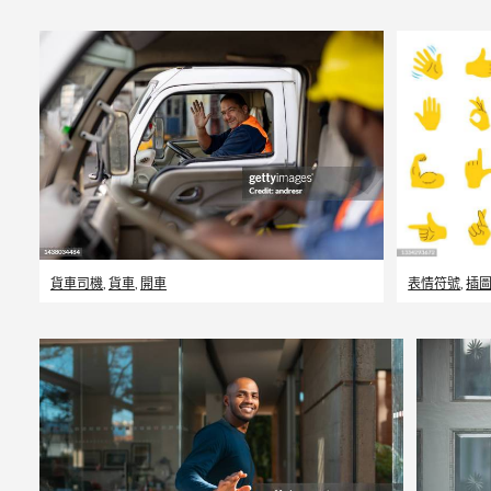
貨車司機
,
貨車
,
開車
表情符號
,
插