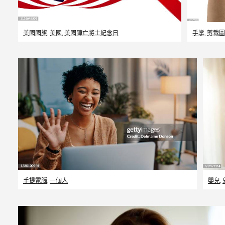
美國國旗
,
美國
,
美國陣亡將士紀念日
手掌
,
剪裁
手提電腦
,
一個人
嬰兒
,