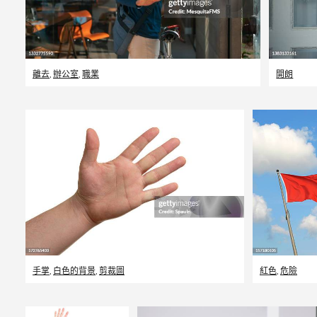
離去
,
辦公室
,
職業
開朗
手掌
,
白色的背景
,
剪裁圖
紅色
,
危險