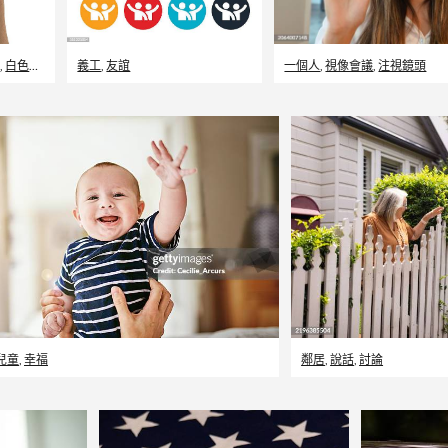
圖
,
白色的背景
義工
,
友誼
一個人
,
視像會議
,
注視鏡頭
兒童
,
幸福
鄰居
,
說話
,
討論