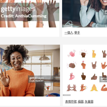
一個人
,
舉手
表情符號
,
插圖
,
矢量圖