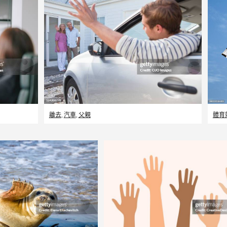
離去
,
汽車
,
父親
體育