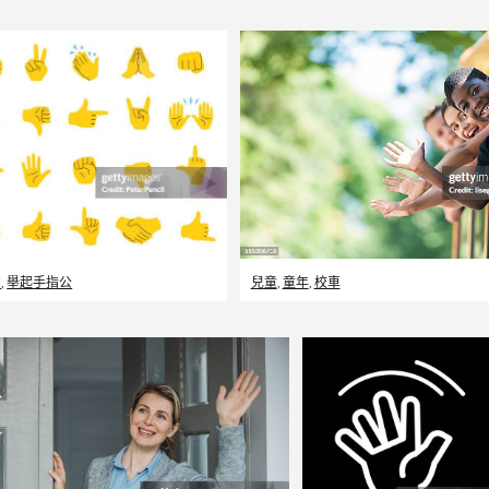
圖
,
舉起手指公
兒童
,
童年
,
校車