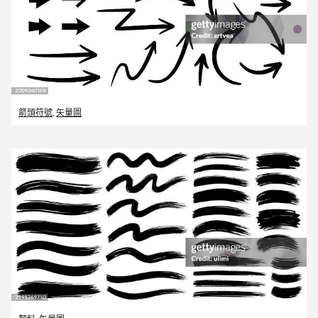
箭頭符號
,
矢量圖