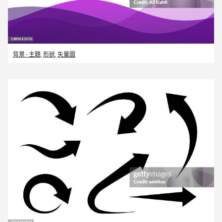
背景 - 主題
,
形狀
,
矢量圖