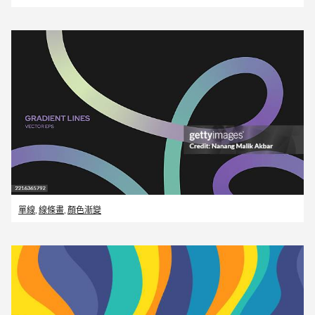
單線
,
線條畫
,
顏色漸變