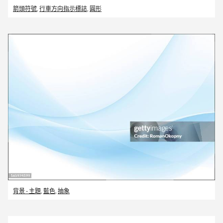
箭頭符號
,
行車方向指示標誌
,
圓形
背景 - 主題
,
藍色
,
抽象