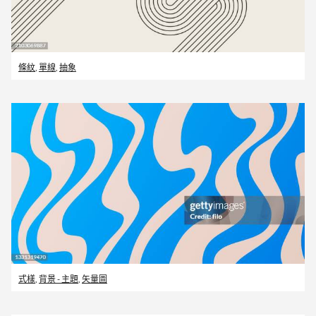
條紋
,
單線
,
抽象
式樣
,
背景 - 主題
,
矢量圖