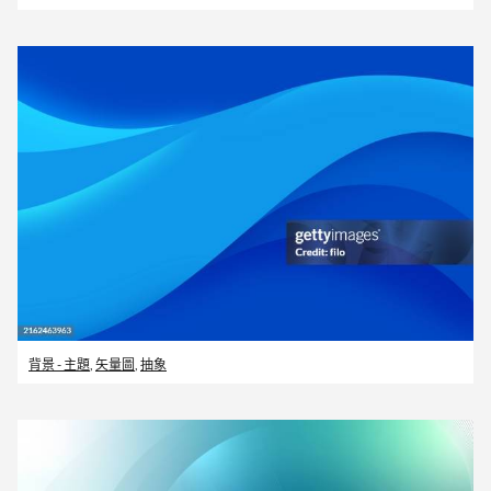
背景 - 主題
,
矢量圖
,
抽象