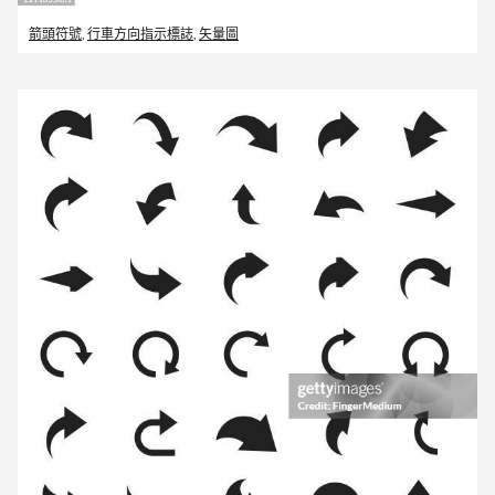
箭頭符號
,
行車方向指示標誌
,
矢量圖