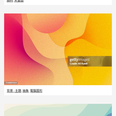
顏料
,
矢量圖
背景 - 主題
,
抽象
,
電腦圖形