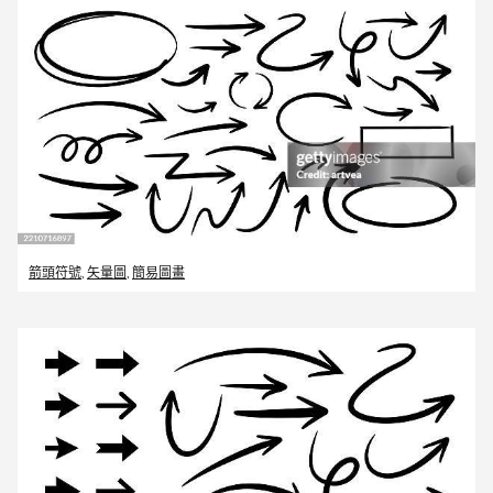
箭頭符號
,
矢量圖
,
簡易圖畫