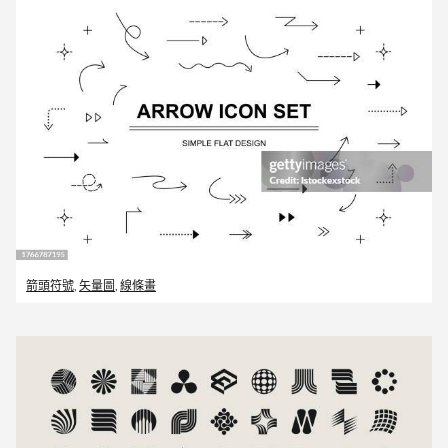
箭頭符號
,
矢量圖
,
線條畫