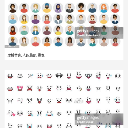
虛擬替身
,
人的臉部
,
畫像