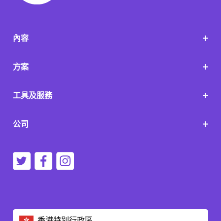
內容
方案
工具及服務
公司
香港特別行政區