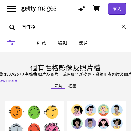
登入
創意
編輯
影片
個有性格影像及照片檔
 187,925 項
有性格
照片及圖片，或開展全新搜尋，發掘更多照片及圖
ow more
照片
插圖