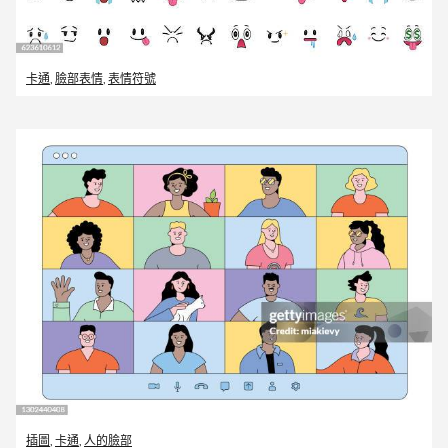
卡通
,
臉部表情
,
表情符號
插圖
,
卡通
,
人的臉部