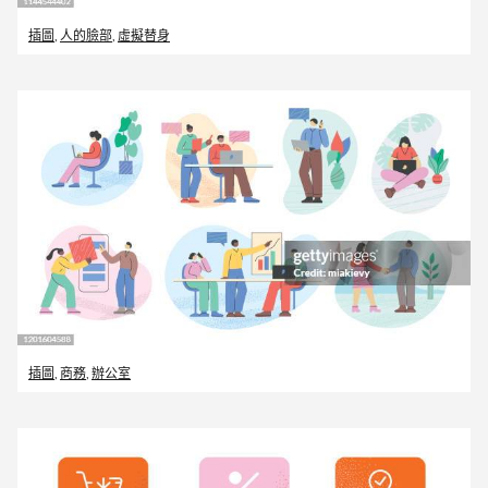
插圖
,
人的臉部
,
虛擬替身
插圖
,
商務
,
辦公室