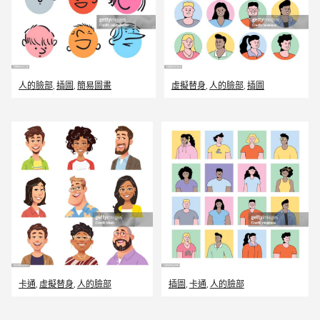
人的臉部
,
插圖
,
簡易圖畫
虛擬替身
,
人的臉部
,
插圖
卡通
,
虛擬替身
,
人的臉部
插圖
,
卡通
,
人的臉部