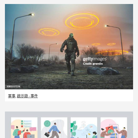
軍事
,
啟示錄 - 事件