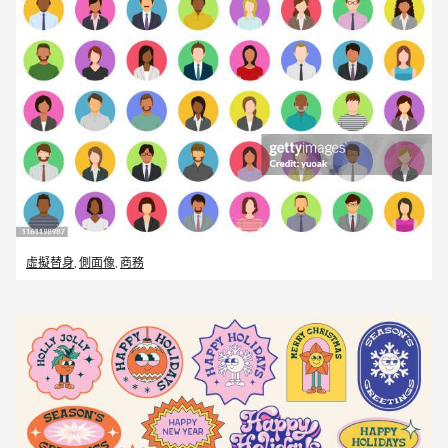
虛擬替身
,
側面像
,
商務