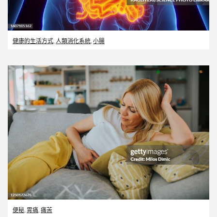
健康的生活方式
,
人類消化系統
,
小腸
便秘
,
胃痛
,
痛苦