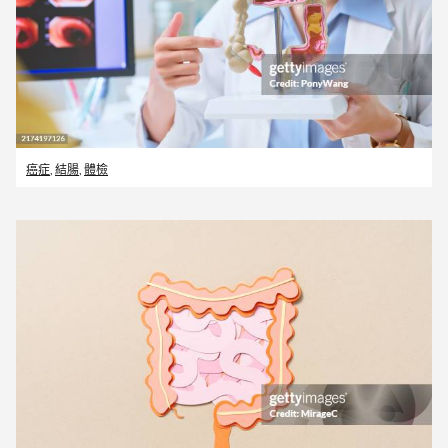
癌症
,
結腸
,
體檢