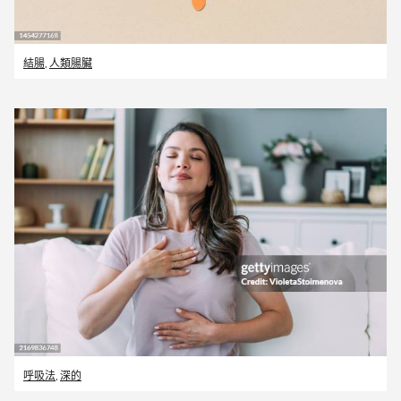
結腸
,
人類腸臟
呼吸法
,
深的