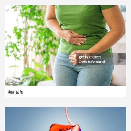
癌症
,
疝氣