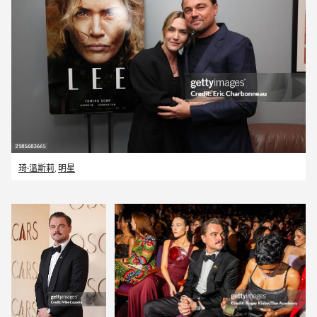
琦·溫斯莉
,
明星