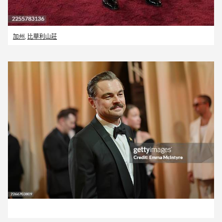
加州
,
比華利山莊