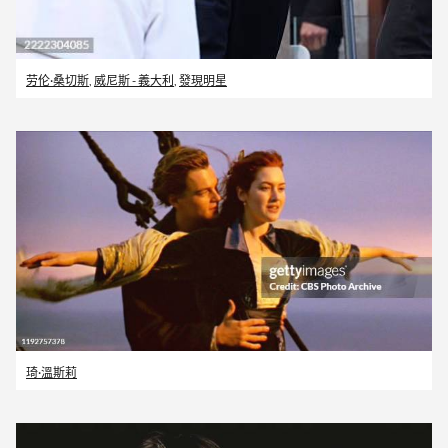
劳伦·桑切斯
,
威尼斯 - 義大利
,
發現明星
琦·溫斯莉