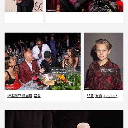
維多利亞·伽里蒂
,
盛會
兒童
,
摄影
,
1980-1989