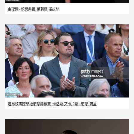
金球獎 - 頒獎典禮
,
茱莉亞·羅拔絲
溫布頓國際草地網球錦標賽
,
卡洛斯·艾卡拉斯 - 網球
,
明星