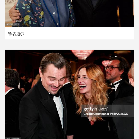
珍·古道尔