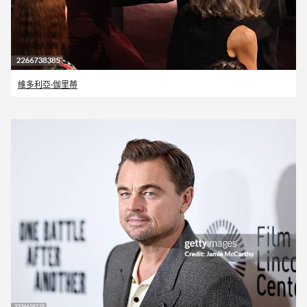
維多利亞·伽里蒂