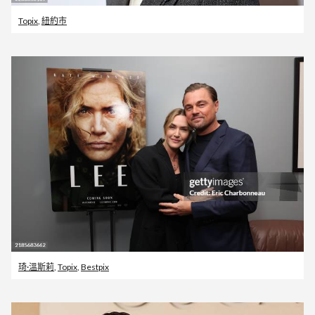
Topix
,
紐約市
琦·溫斯莉
,
Topix
,
Bestpix