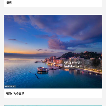
摄影
夜晚
,
名勝古蹟