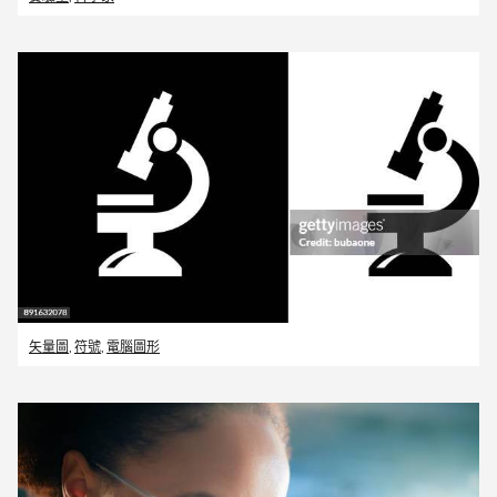
矢量圖
,
符號
,
電腦圖形