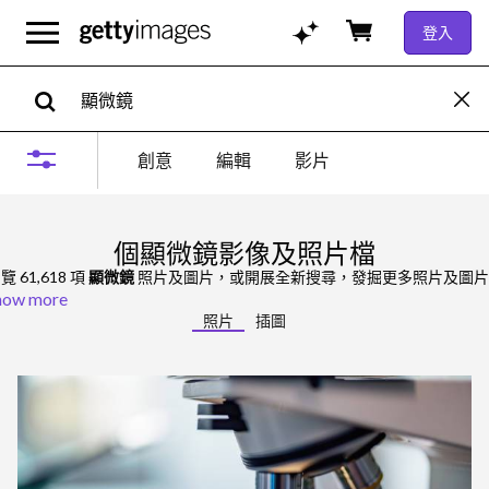
登入
創意
編輯
影片
個顯微鏡影像及照片檔
覽 61,618 項
顯微鏡
照片及圖片，或開展全新搜尋，發掘更多照片及圖片
how more
照片
插圖