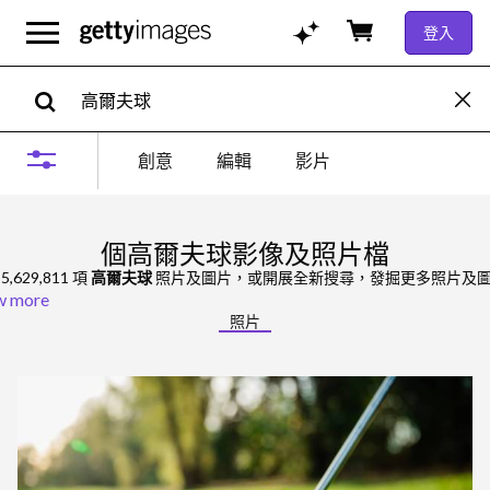
登入
創意
編輯
影片
個高爾夫球影像及照片檔
5,629,811 項
高爾夫球
照片及圖片，或開展全新搜尋，發掘更多照片及
w more
照片