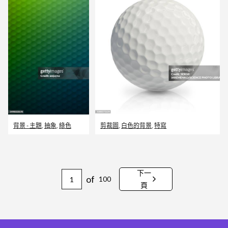
背景 - 主題
,
抽象
,
綠色
剪裁圖
,
白色的背景
,
特寫
下一
of
100
頁