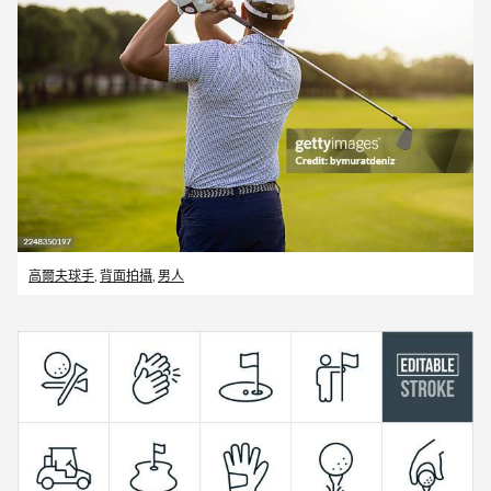
高爾夫球手
,
背面拍攝
,
男人