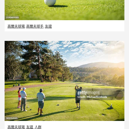
高爾夫球場
,
高爾夫球手
,
友誼
高爾夫球場
,
友誼
,
人群