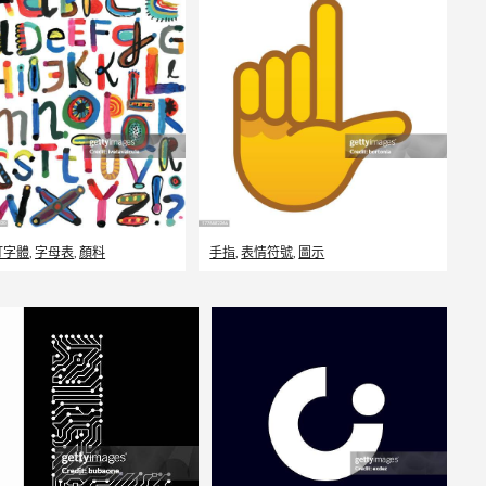
編輯
打字體
,
字母表
,
顏料
手指
,
表情符號
,
圖示