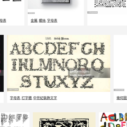
母表
金屬
,
螺絲
,
字母表
字母表
,
打字體
,
中世紀裝飾文字
幾何圖