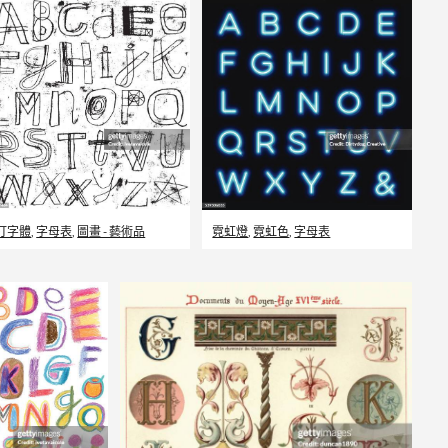
打字體
,
字母表
,
圖畫 - 藝術品
霓虹燈
,
霓虹色
,
字母表