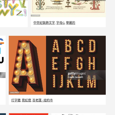
中世紀裝飾文字
,
字母G
,
華麗的
打字體
,
霓虹燈
,
百老匯 - 紐約市