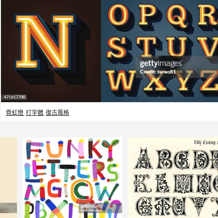
霓虹燈
,
打字體
,
復古風格