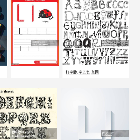
打字體
,
字母表
,
草圖