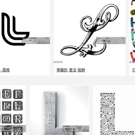
 - 風格
華麗的
,
書法
,
裝飾