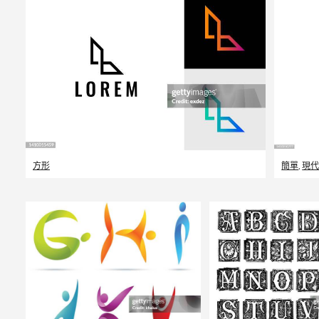
方形
簡單
,
現代