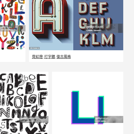
霓虹燈
,
打字體
,
復古風格