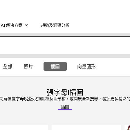
AI 解決方案
趨勢及洞察分析
全部
照片
插圖
向量圖形
張字母l插圖
 項高解像度
字母l
免版稅插圖檔及圖形檔，或開展全新搜尋，發掘更多精彩
插圖