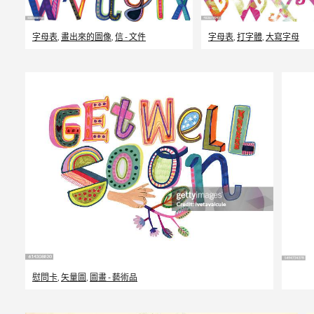
字母表
,
畫出來的圖像
,
信 - 文件
字母表
,
打字體
,
大寫字母
慰問卡
,
矢量圖
,
圖畫 - 藝術品