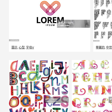
圖示
,
心型
,
字母V
華麗的
,
中