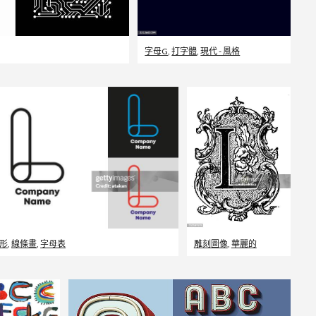
字母G
,
打字體
,
現代 - 風格
形
,
線條畫
,
字母表
雕刻圖像
,
華麗的