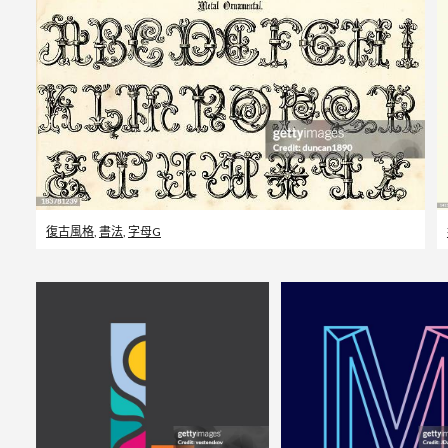
復古風格
,
書法
,
字母G