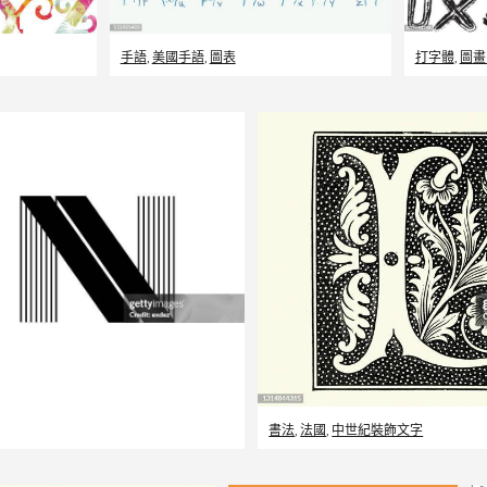
手語
,
美國手語
,
圖表
打字體
,
圖畫
書法
,
法國
,
中世紀裝飾文字