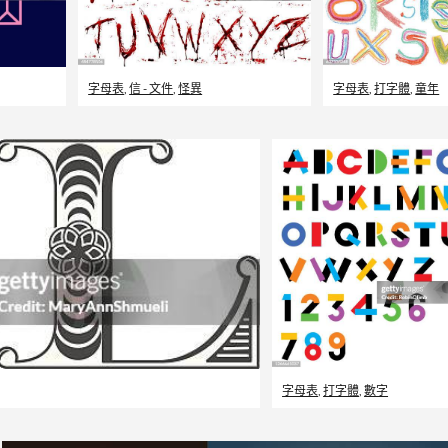
字母表
,
信 - 文件
,
怪異
字母表
,
打字體
,
童年
字母表
,
打字體
,
數字