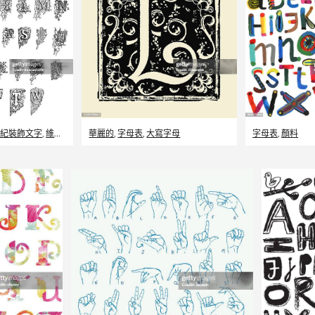
世紀裝飾文字
,
維多利亞女王時代風格
華麗的
,
字母表
,
大寫字母
字母表
,
顏料