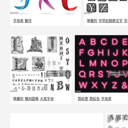
字母表
,
動作
華麗的
,
中世紀裝飾文字
,
字
華麗的
,
雕刻圖像
,
大寫字母
霓虹燈
,
霓虹色
,
字母表