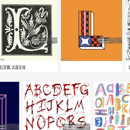
打字體
,
大寫字母