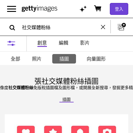
登入
創意
編輯
影片
全部
照片
插圖
向量圖形
張社交媒體粉絲插圖
解像度
社交媒體粉絲
免版稅插圖檔及圖形檔，或開展全新搜尋，發掘更多精
插圖