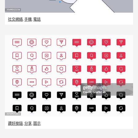
社交網絡
,
手機
,
電話
讚好按鈕
,
分享
,
圖示