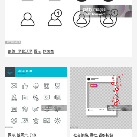
跟隨 - 動態活動
,
圖示
,
側面像
圖示
,
線圖示
,
分享
社交網絡
,
畫框
,
讚好按鈕