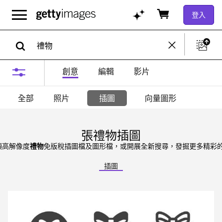
登入
創意
編輯
影片
全部
照片
插圖
向量圖形
張禮物插圖
6 項高解像度
禮物
免版稅插圖檔及圖形檔，或開展全新搜尋，發掘更多精彩
插圖