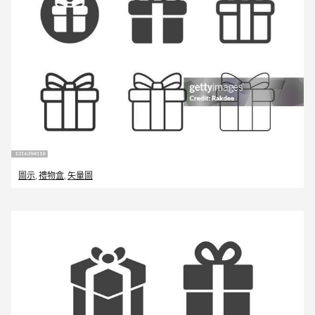
圖示
,
禮物盒
,
矢量圖