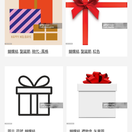
蝴蝶結
,
聖誕節
,
現代 - 風格
蝴蝶結
,
聖誕節
,
紅色
圖示
,
符號
,
蝴蝶結
蝴蝶結
,
禮物盒
,
矢量圖