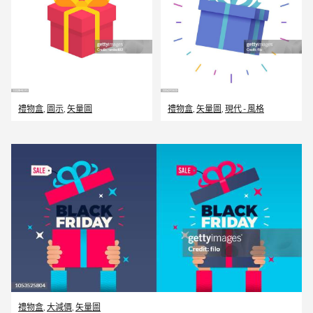
禮物盒
,
圖示
,
矢量圖
禮物盒
,
矢量圖
,
現代 - 風格
禮物盒
,
大減價
,
矢量圖