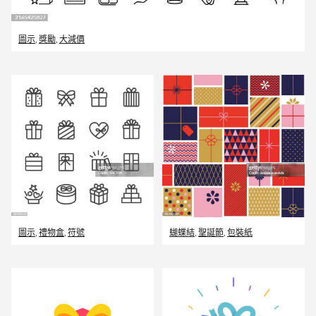
圖示
,
獎勵
,
大減價
圖示
,
禮物盒
,
符號
蝴蝶結
,
聖誕節
,
包裝紙