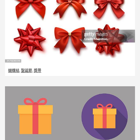
蝴蝶結
,
聖誕節
,
獎帶