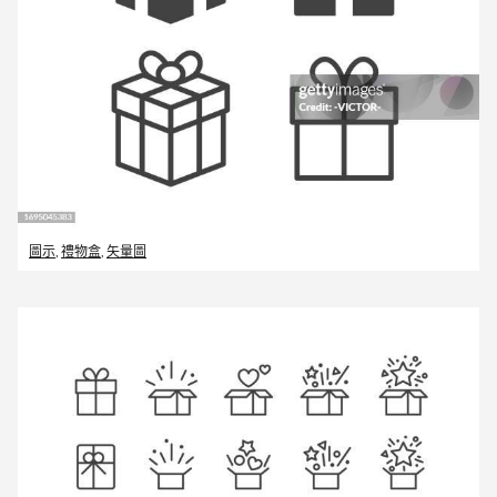
圖示
,
禮物盒
,
矢量圖