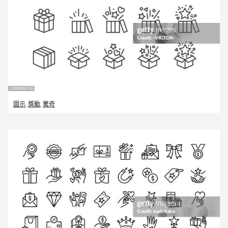
圖示
,
獎勵
,
驚奇