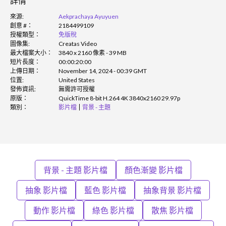
詳情
來源:
Aekprachaya Ayuyuen
創意 #：
2184499109
授權類型：
免版稅
圖像集:
Creatas Video
最大檔案大小：
3840 x 2160 像素 - 39 MB
短片長度：
00:00:20:00
上傳日期：
November 14, 2024 - 00:39 GMT
位置:
United States
發佈資訊:
無需許可授權
原版：
QuickTime 8-bit H.264 4K 3840x2160 29.97p
類別：
影片檔
背景 - 主題
背景 - 主題 影片檔
顏色漸變 影片檔
抽象 影片檔
藍色 影片檔
抽象背景 影片檔
動作 影片檔
綠色 影片檔
散焦 影片檔