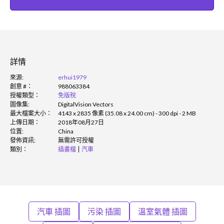
詳情
來源:
erhui1979
創意 #：
988063384
授權類型：
免版稅
圖像集:
DigitalVision Vectors
最大檔案大小：
4143 x 2835 像素 (35.08 x 24.00 cm) - 300 dpi - 2 MB
上傳日期：
2018年08月27日
位置:
China
發佈資訊:
無需許可授權
類別：
插畫檔
汽車
汽車 插圖
污染 插圖
溫室氣體 插圖