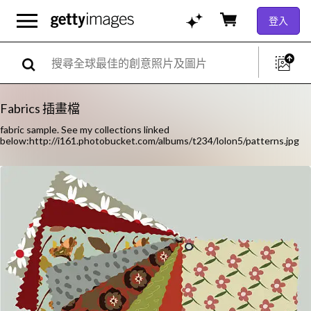
登入
Fabrics 插畫檔
fabric sample. See my collections linked
below:http://i161.photobucket.com/albums/t234/lolon5/patterns.jpg