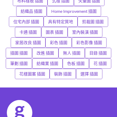
布料樣板 插圖
式樣 插圖
矢量圖 插圖
紡織品 插圖
Home Improvement 插圖
住宅內部 插圖
具有特定質地
剪裁圖 插圖
卡通 插圖
圖表 插圖
室內裝潢 插圖
家居改良 插圖
彩色 插圖
彩色影像 插圖
插圖 插圖
改進 插圖
無人 插圖
目錄 插圖
筆劃 插圖
紡織業 插圖
色板 插圖
花 插圖
花樣圖案 插圖
裝飾 插圖
選擇 插圖