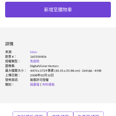
新增至購物車
詳情
來源:
lolon
創意 #：
165500436
授權類型：
免版稅
圖像集:
DigitalVision Vectors
最大檔案大小：
4470 x 3729 像素 (43.01 x 35.88 cm) - 264 dpi - 4 MB
上傳日期：
2008年02月10日
發佈資訊:
無需許可授權
類別：
插畫檔
布料樣板