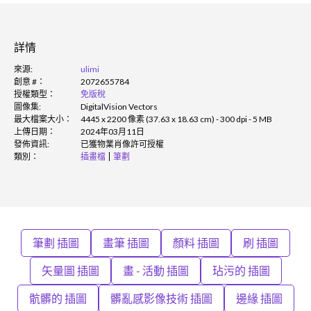
詳情
來源:
ulimi
創意 #：
2072655784
授權類型：
免版稅
圖像集:
DigitalVision Vectors
最大檔案大小：
4445 x 2200 像素 (37.63 x 18.63 cm) - 300 dpi - 5 MB
上傳日期：
2024年03月11日
發佈資訊:
已獲物業肖像許可授權
類別：
插畫檔
筆劃
筆劃 插圖
畫筆 插圖
顏料 插圖
刷 插圖
矢量圖 插圖
畫 - 活動 插圖
玷污的 插圖
骯髒的 插圖
髒亂感影像技術 插圖
邊緣 插圖