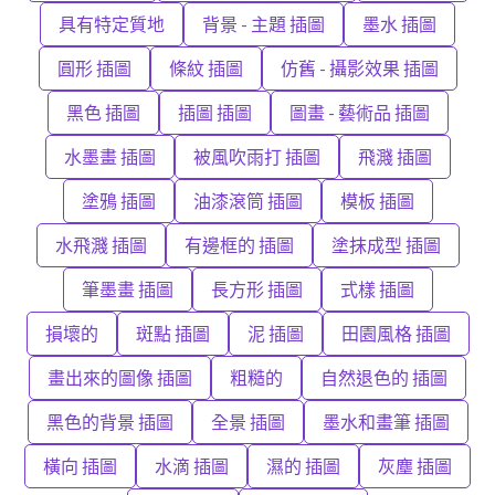
具有特定質地
背景 - 主題 插圖
墨水 插圖
圓形 插圖
條紋 插圖
仿舊 - 攝影效果 插圖
黑色 插圖
插圖 插圖
圖畫 - 藝術品 插圖
水墨畫 插圖
被風吹雨打 插圖
飛濺 插圖
塗鴉 插圖
油漆滾筒 插圖
模板 插圖
水飛濺 插圖
有邊框的 插圖
塗抹成型 插圖
筆墨畫 插圖
長方形 插圖
式樣 插圖
損壞的
斑點 插圖
泥 插圖
田園風格 插圖
畫出來的圖像 插圖
粗糙的
自然退色的 插圖
黑色的背景 插圖
全景 插圖
墨水和畫筆 插圖
橫向 插圖
水滴 插圖
濕的 插圖
灰塵 插圖