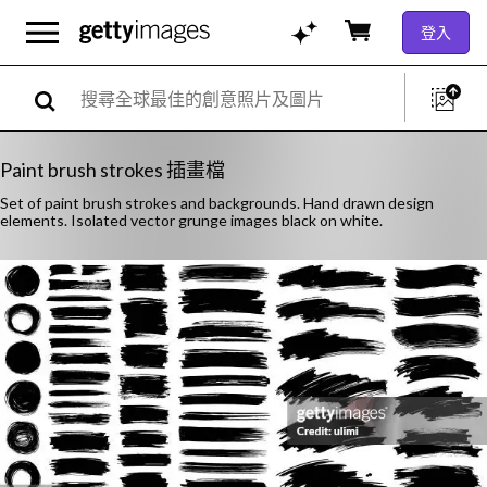
登入
Paint brush strokes 插畫檔
Set of paint brush strokes and backgrounds. Hand drawn design
elements. Isolated vector grunge images black on white.