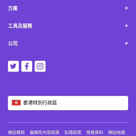
方案
工具及服務
公司
香港特別行政區
網站條款
編輯性內容政策
私隱政策
授權資料
網站地圖