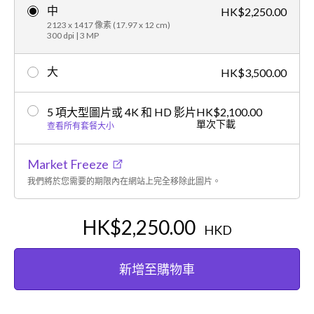
中
HK$2,250.00
2123 x 1417 像素 (17.97 x 12 cm)
300 dpi | 3 MP
大
HK$3,500.00
5 項大型圖片或 4K 和 HD 影片
HK$2,100.00
單次下載
查看所有套餐大小
Market Freeze
我們將於您需要的期限內在網站上完全移除此圖片。
HK$2,250.00
HKD
新增至購物車