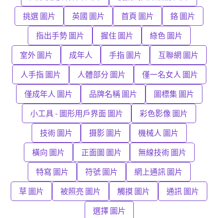
挑選 圖片
英國 圖片
首頁 圖片
鉻 圖片
指出手勢 圖片
握住 圖片
綠色 圖片
室外 圖片
成年人
手指 圖片
互聯網 圖片
人手指 圖片
人體部分 圖片
僅一名女人 圖片
僅成年人 圖片
品牌名稱 圖片
圖標集 圖片
小工具 - 圖形用戶界面 圖片
彩色影像 圖片
技術 圖片
摄影 圖片
機械人 圖片
橫向 圖片
正面圖 圖片
無線技術 圖片
特寫 圖片
符號 圖片
網上通訊 圖片
草 圖片
被照亮 圖片
觸摸 圖片
通訊 圖片
選擇 圖片