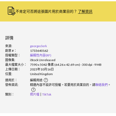
不肯定可否將這張圖片用於商業目的？
了解資訊
詳情
來源:
georgeclerk
創意 #：
1733640162
授權類型：
編輯性內容(RF)
圖像集:
iStock Unreleased
最大檔案大小：
7590 x 5042 像素 (64.26 x 42.69 cm) - 300 dpi - 9 MB
上傳日期：
2023年10月16日
位置:
United Kingdom
適用於：
編輯用途
發佈資訊:
精選內容不設許可授權。若要用於商業目的，請
聯絡我們
。
類別：
照片檔
TikTok