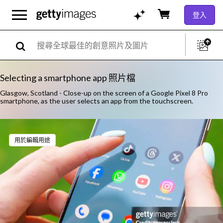
登入
Selecting a smartphone app 照片檔
Glasgow, Scotland - Close-up on the screen of a Google Pixel 8 Pro
smartphone, as the user selects an app from the touchscreen.
用於編輯用途