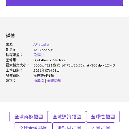
詳情
來源:
AF-studio
創意 #：
1327664603
授權類型：
免版稅
圖像集:
DigitalVision Vectors
最大檔案大小：
8000 x 4321 像素 (67.73 x 36.58 cm) - 300 dpi - 12 MB
上傳日期：
2021年07月08日
發佈資訊:
無需許可授權
類別：
插畫檔
全球商務
全球商務 插圖
全球通訊 插圖
全球性 插圖
全球金融 插圖
地球村 插圖
地圖 插圖