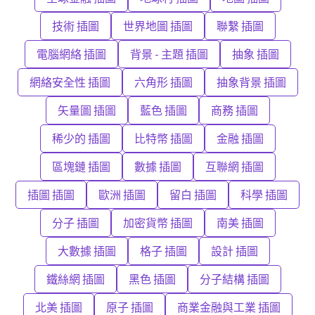
技術 插圖
世界地圖 插圖
聯繫 插圖
電腦網絡 插圖
背景 - 主題 插圖
抽象 插圖
網絡安全性 插圖
六角形 插圖
抽象背景 插圖
矢量圖 插圖
藍色 插圖
商務 插圖
稀少的 插圖
比特幣 插圖
金融 插圖
區塊鏈 插圖
數據 插圖
互聯網 插圖
插圖 插圖
歐洲 插圖
留白 插圖
科學 插圖
分子 插圖
加密貨幣 插圖
南美 插圖
大數據 插圖
格子 插圖
設計 插圖
鐵絲網 插圖
黑色 插圖
分子結構 插圖
北美 插圖
原子 插圖
商業金融與工業 插圖